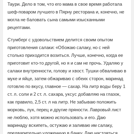
Таури. Дело в том, что его мама в свое время работала
шеф-поваром лучшего в Пярну ресторана и, конечно, не
могла не баловать сына самыми изысканными
рецептами.
Стумберг с удовольствием делится своим опытом
приготовления салаки: «Обожаю салаку, но с ней
столько приходится возиться. Лучше, конечно, когда ее
приготовит кто-то другой, но я и сам не прочь. Удаляю у
салаки внутренности, голову и хвост. Тушки обваливаю в
муке и яйце, затем обжариваю с обеих сторон, маринад
готовлю по вкусу, главное — сахар. На литр воды беру 1
ст. л. соли и 2 ст. л. сахара, уксус добавляю на глазок,
как правило, 2,5 ст. л на литр. Не забываю положить
морковь, лук, перец и другие пряности. Лавровый лист
не люблю, хотя можно использовать и его. Даю
маринаду вскипеть, остужаю и заливаю им салаку,
предварительно уложенную в банку. Даю настояться