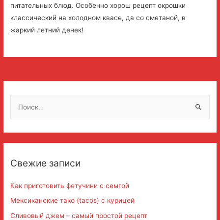
питательных блюд. Особенно хорош рецепт окрошки
классический на холодном квасе, да со сметаной, в
жаркий летний денек!
Н
а
й
т
и
Свежие записи
:
Как приготовить фетучини с семгой
Мексиканские тако (tacos) с курицей
Сливовый джем – самый простой рецепт