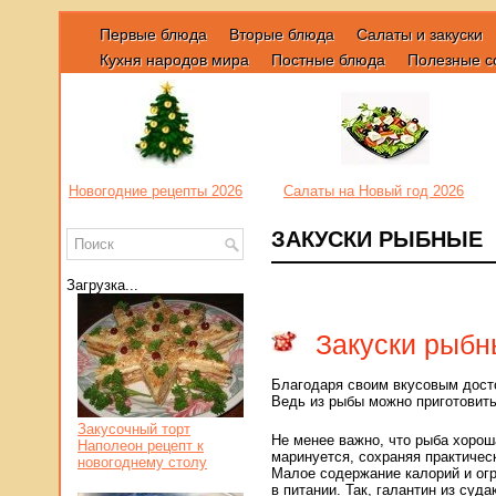
Первые блюда
Вторые блюда
Салаты и закуски
Кухня народов мира
Постные блюда
Полезные с
Новогодние рецепты 2026
Салаты на Новый год 2026
ЗАКУСКИ РЫБНЫЕ
Загрузка...
Закуски рыбн
Благодаря своим вкусовым досто
Ведь из рыбы можно приготовить
Закусочный торт
Не менее важно, что рыба хороша
Наполеон рецепт к
маринуется, сохраняя практичес
новогоднему столу
Малое содержание калорий и ог
в питании. Так, галантин из суд