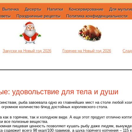
Выпечка
Десерты
Напитки
Консервирование
Для мульти
оветы
Праздничные рецепты
Политика конфиденциальности
Закуски на Новый год 2026
Горячее на Новый год 2026
Слад
ые: удовольствие для тела и души
инствам, рыба завоевала одно из главнейших мест на столе любой хоз
 огромное количество блюд достойных королевского стола.
 как в горячем, так и холодном виде. А еще этот продукт отлично копти
ки все полезные вещества.
ромная пищевая ценность позволяют кушать рыбу даже людям, вынужде
ака содержит всего 98 ккал/100 граммов, а щука горячего копчения – 115 