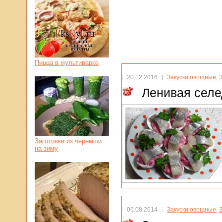
Пицца в мультиварке
20.12.2016
Закуски овощные
,
Ленивая селе
Заготовки из черемши
на зиму
06.08.2014
Закуски овощные
,