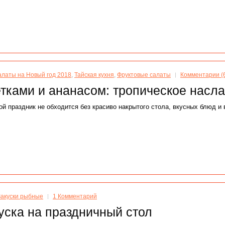
латы на Новый год 2018
,
Тайская кухня
,
Фруктовые салаты
Комментарии (
етками и ананасом: тропическое насл
й праздник не обходится без красиво накрытого стола, вкусных блюд и 
Закуски рыбные
1 Комментарий
уска на праздничный стол