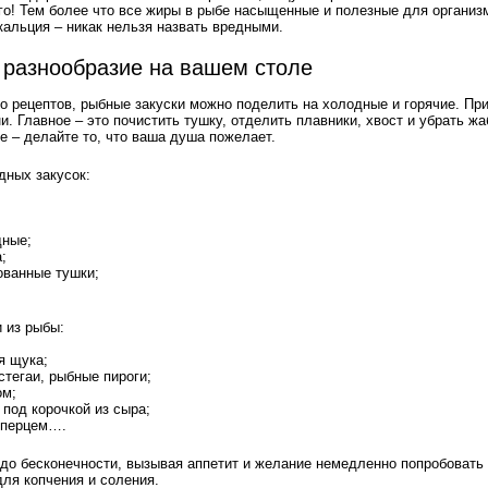
го! Тем более что все жиры в рыбе насыщенные и полезные для организм
кальция – никак нельзя назвать вредными.
: разнообразие на вашем столе
о рецептов, рыбные закуски можно поделить на холодные и горячие. Пр
. Главное – это почистить тушку, отделить плавники, хвост и убрать жа
е – делайте то, что ваша душа пожелает.
дных закусок:
дные;
;
ванные тушки;
и из рыбы:
я щука;
стегаи, рыбные пироги;
ом;
 под корочкой из сыра;
 перцем….
о бесконечности, вызывая аппетит и желание немедленно попробовать в
для копчения и соления.