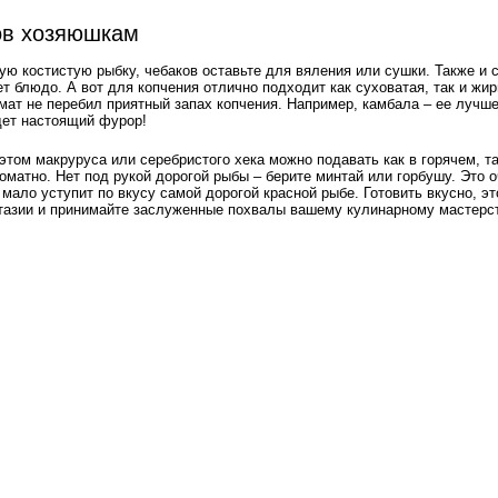
ов хозяюшкам
ую костистую рыбку, чебаков оставьте для вяления или сушки. Также и 
т блюдо. А вот для копчения отлично подходит как суховатая, так и жи
мат не перебил приятный запах копчения. Например, камбала – ее лучш
дет настоящий фурор!
этом макруруса или серебристого хека можно подавать как в горячем, та
роматно. Нет под рукой дорогой рыбы – берите минтай или горбушу. Это 
мало уступит по вкусу самой дорогой красной рыбе. Готовить вкусно, эт
нтазии и принимайте заслуженные похвалы вашему кулинарному мастерст