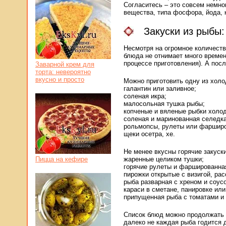
Согласитесь – это совсем немно
вещества, типа фосфора, йода, 
Закуски из рыбы
Несмотря на огромное количеств
блюда не отнимает много времени
процессе приготовления). А посл
Заварной крем для
торта: невероятно
вкусно и просто
Можно приготовить одну из холо
галантин или заливное;
соленая икра;
малосольная тушка рыбы;
копченые и вяленые рыбки холо
соленая и маринованная селедка
рольмопсы, рулеты или фарширо
щеки осетра, хе.
Не менее вкусны горячие закуск
жаренные целиком тушки;
Пицца на кефире
горячие рулеты и фаршированна
пирожки открытые с визигой, рас
рыба разварная с хреном и соус
караси в сметане, панировке или
припущенная рыба с томатами и
Список блюд можно продолжать д
далеко не каждая рыба годится 