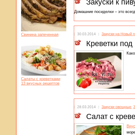
Закуски к пив
Домашние посиделки – это всегд
30.03.2014
Закуски на Новый г
Свинина запеченная
Креветки под 
Како
Салаты с креветками
13 вкусных рецептов
28.03.2014
Закуски овощные
,
Салат с крев
Вкус
море