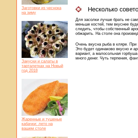
Заготовки из чеснока
Несколько совет
на зиму
Для засолки лучше брать не сам
меньше костей, тем вкуснее буде
следить, чтобы собственный аро
обжарить. На столе она произве
Очень вкусна рыба в кляре. При 
Это будет одинаково вкусно и а
вариант, а малосольная горбуша 
много денег. Чуть терпения, фа
Закуски и салаты в
тарталетках на Новый
год 2018
Жаренные и тушеные
кабачки: лето на
вашем столе