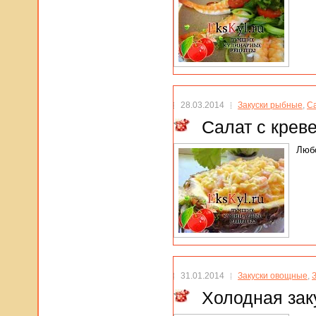
28.03.2014
Закуски рыбные
,
Са
Салат с крев
Любо
31.01.2014
Закуски овощные
,
Холодная зак