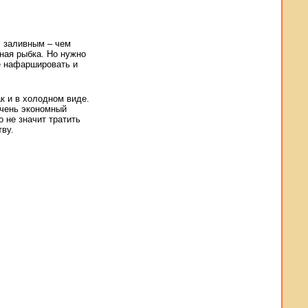
с заливным – чем
рная рыбка. Но нужно
е нафаршировать и
к и в холодном виде.
очень экономный
о не значит тратить
ву.