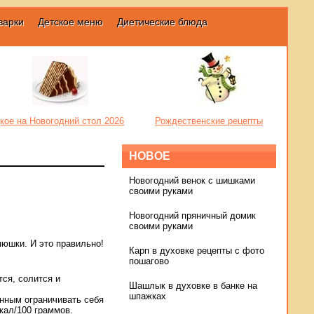
варки
Детское меню
Диетические блюда
кое на Новогодний стол 2026
Рождественские рецепты
НОВОЕ
Новогодний венок с шишками
своими руками
Новогодний пряничный домик
своими руками
яюшки. И это правильно!
Карп в духовке рецепты с фото
пошагово
тся, солится и
Шашлык в духовке в банке на
шпажках
нным ограничивать себя
ккал/100 граммов.