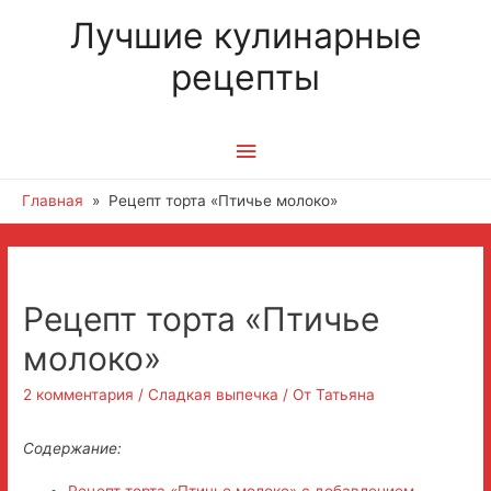
Лучшие кулинарные
рецепты
Главное
меню
Главная
Рецепт торта «Птичье молоко»
Навигация
по
Рецепт торта «Птичье
записям
молоко»
2 комментария
/
Сладкая выпечка
/ От
Татьяна
Содержание:
Рецепт торта «Птичье молоко» с добавлением