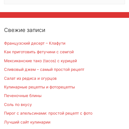
а
й
т
и
Свежие записи
:
Французский десерт – Клафути
Как приготовить фетучини с семгой
Мексиканские тако (tacos) с курицей
Сливовый джем – самый простой рецепт
Салат из редиса и огурцов
Кулинарные рецепты и фоторецепты
Печеночные блины
Соль по вкусу
Пирог с апельсинами: простой рецепт с фото
Лучший сайт кулинарии