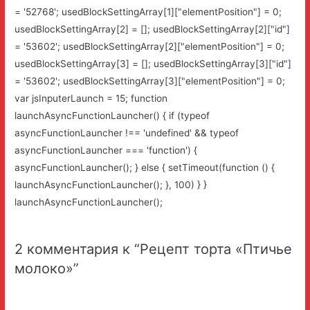
= '52768'; usedBlockSettingArray[1]["elementPosition"] = 0;
usedBlockSettingArray[2] = []; usedBlockSettingArray[2]["id"]
= '53602'; usedBlockSettingArray[2]["elementPosition"] = 0;
usedBlockSettingArray[3] = []; usedBlockSettingArray[3]["id"]
= '53602'; usedBlockSettingArray[3]["elementPosition"] = 0;
var jsInputerLaunch = 15; function
launchAsyncFunctionLauncher() { if (typeof
asyncFunctionLauncher !== 'undefined' && typeof
asyncFunctionLauncher === 'function') {
asyncFunctionLauncher(); } else { setTimeout(function () {
launchAsyncFunctionLauncher(); }, 100) } }
launchAsyncFunctionLauncher();
2 комментария к “Рецепт торта «Птичье
молоко»”