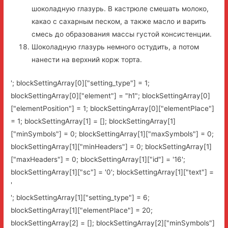
шоколадную глазурь. В кастрюле смешать молоко,
какао с сахарным песком, а также масло и варить
смесь до образования массы густой консистенции.
Шоколадную глазурь немного остудить, а потом
нанести на верхний корж торта.
'; blockSettingArray[0]["setting_type"] = 1;
blockSettingArray[0]["element"] = "h1"; blockSettingArray[0]
["elementPosition"] = 1; blockSettingArray[0]["elementPlace"]
= 1; blockSettingArray[1] = []; blockSettingArray[1]
["minSymbols"] = 0; blockSettingArray[1]["maxSymbols"] = 0;
blockSettingArray[1]["minHeaders"] = 0; blockSettingArray[1]
["maxHeaders"] = 0; blockSettingArray[1]["id"] = '16';
blockSettingArray[1]["sc"] = '0'; blockSettingArray[1]["text"] =
'
'; blockSettingArray[1]["setting_type"] = 6;
blockSettingArray[1]["elementPlace"] = 20;
blockSettingArray[2] = []; blockSettingArray[2]["minSymbols"]