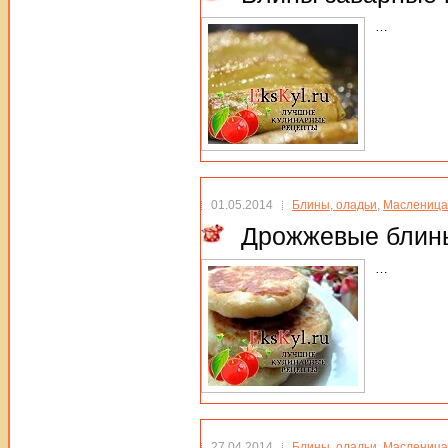
…
01.05.2014
Блины, оладьи
,
Масленица
Дрожжевые блины
…
27.04.2014
Блины, оладьи
,
Масленица