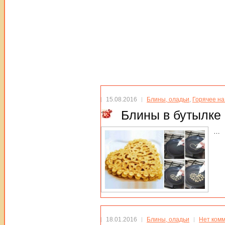
15.08.2016
Блины, оладьи
,
Горячее на
Блины в бутылке
…
18.01.2016
Блины, оладьи
Нет ком