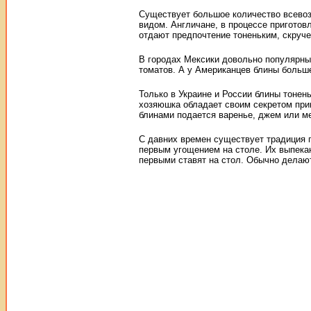
Существует большое количество всевоз
видом. Англичане, в процессе приготов
отдают предпочтение тоненьким, скруч
В городах Мексики довольно популярны
томатов. А у Американцев блины больш
Только в Украине и России блины тонен
хозяюшка обладает своим секретом приг
блинами подается варенье, джем или м
С давних времен существует традиция п
первым угощением на столе. Их выпека
первыми ставят на стол. Обычно делают