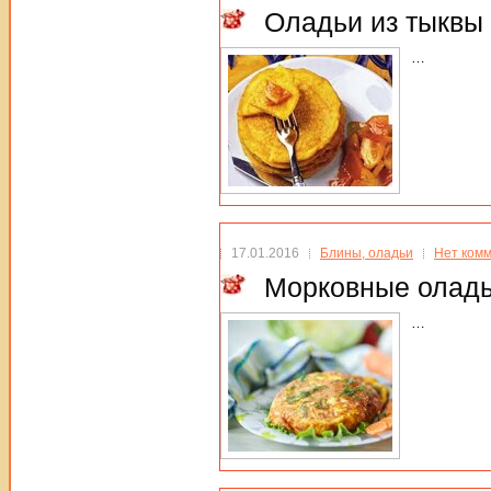
Оладьи из тыквы
…
17.01.2016
Блины, оладьи
Нет ком
Морковные олад
…