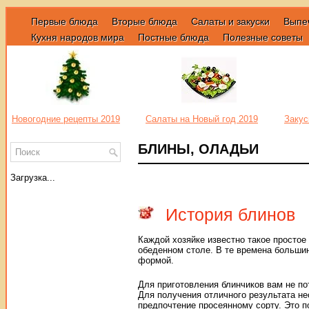
Первые блюда
Вторые блюда
Салаты и закуски
Выпе
Кухня народов мира
Постные блюда
Полезные советы
Новогодние рецепты 2019
Салаты на Новый год 2019
Закус
БЛИНЫ, ОЛАДЬИ
Загрузка...
История блинов
Каждой хозяйке известно такое простое
обеденном столе. В те времена больши
формой.
Для приготовления блинчиков вам не п
Для получения отличного результата н
предпочтение просеянному сорту. Это п