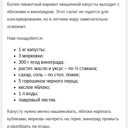
Более пикантный вариант квашенной капусты выходит с
яблоками и виноградом. Этот салат не годится для
консервирования, но в летнюю жару замечательно
освежает.
Нам понадобится:
1 кг капусты;
3 морковки;
300 г ягод винограда;
растит. масло и уксус – по ½ стакана;
сахар, соль – по стол. ложке;
5 горошинок черного перца;
кислое яблоко;
1 л воды;
лавровый листик.
Капусту нужно мелко нашинковать, яблоки нарезать
кубиками, морковь натереть на терке, виноград промыть
и разобрать на ягоды.