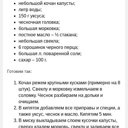
небольшой кочан капусты;
литр воды;
150 г уксуса;
чесночная головка;
большая морковка;
постное масло – ½ стакана;
небольшая свекла;
6 горошинок черного перца;
большая л. поваренной соли;
сахар – 100 г.
Готовим так:
Кочан режем крупными кусками (примерно на 8
штук). Свеклу и морковку измельчаем в
соломку. Чеснок разбираем на дольки и
очищаем.
В кипяток добавляем все приправы и специи, а
также уксус, чеснок и масло. Кипятим 5 мин.
В миску выкладываем слоем кусочки капусты,
сверху кладем морковь, свеклу и заливаем все