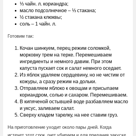
⅓ чайн. л. кориандра;
масло подсолнечное – ⅓ стакана;
½ стакана клюквы;
соль – 1 чайн. л.
Готовим так:
Кочан шинкуем, перец режим соломкой,
морковку трем на терке. Перемешиваем
ингредиенты и немного давим. При этом
капуста пускает сок и салат немного оседает.
Из яблок удаляем сердцевину, но не чистим от
кожуры, а сразу режим на дольки.
Отправляем яблоко к овощам и присыпаем
кориандром, солью и сахаром. Перемешиваем.
В кипяченой остывшей воде разбавляем масло
и уксус, заливаем салат.
Сверху кладем тарелку, на нее ставим груз.
На приготовление уходит около пары дней. Когда
истечет этот срок, гнет убираем и для придания закуске