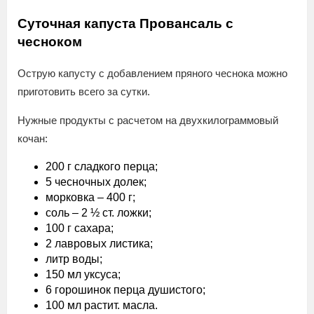
Суточная капуста Провансаль с
чесноком
Острую капусту с добавлением пряного чеснока можно
приготовить всего за сутки.
Нужные продукты с расчетом на двухкилограммовый
кочан:
200 г сладкого перца;
5 чесночных долек;
морковка – 400 г;
соль – 2 ½ ст. ложки;
100 г сахара;
2 лавровых листика;
литр воды;
150 мл уксуса;
6 горошинок перца душистого;
100 мл растит. масла.