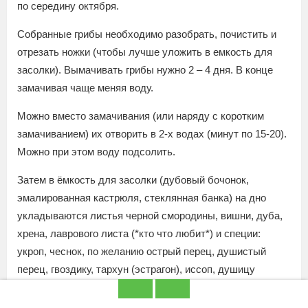
по середину октября.
Собранные грибы необходимо разобрать, почистить и
отрезать ножки (чтобы лучше уложить в емкость для
засолки). Вымачивать грибы нужно 2 – 4 дня. В конце
замачивая чаще меняя воду.
Можно вместо замачивания (или наряду с коротким
замачиванием) их отворить в 2-х водах (минут по 15-20).
Можно при этом воду подсолить.
Затем в ёмкость для засолки (дубовый бочонок,
эмалированная кастрюля, стеклянная банка) на дно
укладываются листья черной смородины, вишни, дуба,
хрена, лаврового листа (*кто что любит*) и специи:
укроп, чеснок, по желанию острый перец, душистый
перец, гвоздику, тархун (эстрагон), иссоп, душицу
(майоран) и т.д. Затем укладывают грибы слоями (см.5-
7) и пересыпают солью (30-45 грамм на кг. грибов – 2-3