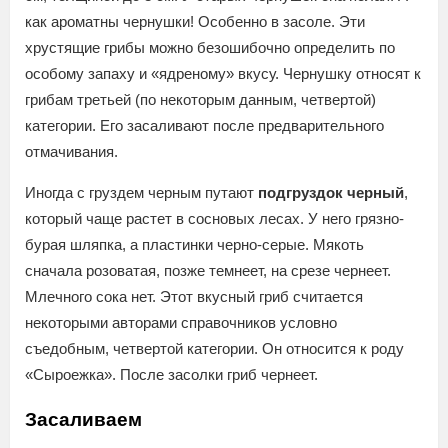
как ароматны чернушки! Особенно в засоле. Эти
хрустящие грибы можно безошибочно определить по
особому запаху и «ядреному» вкусу. Чернушку относят к
грибам третьей (по некоторым данным, четвертой)
категории. Его засаливают после предварительного
отмачивания.
Иногда с груздем черным путают
подгруздок черный
,
который чаще растет в сосновых лесах. У него грязно-
бурая шляпка, а пластинки черно-серые. Мякоть
сначала розоватая, позже темнеет, на срезе чернеет.
Млечного сока нет. Этот вкусный гриб считается
некоторыми авторами справочников условно
съедобным, четвертой категории. Он относится к роду
«Сыроежка». После засолки гриб чернеет.
Засаливаем