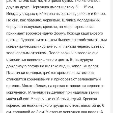
растет столь охотно, что грибы буквально наползают
друг на друга. Чернушка имеет шляпку 5 — 15 см.
Иногда у старых грибов она вырастает до 20 см и более.
Но они, как правило, червивые. Шляпка молоденьких
чернушек выпуклая, крепкая, по мере взросления
принимает воронковидную форму. Кожица каштанового
цвета с буроватым оттенком бывает со слабозаметными
концентрическими кругами или пятнами черного цвета с
зеленоватым оттенком. После варки и в засолке она
становится винно-вишневого цвета. В пасмурную
дождливую погоду на шляпке видны капельки влаги.
Пластинки молодых грибков кремовые, затем они
становятся коричневыми и приобретают зеленоватый
оттенок. Мякоть белая, на срезах становится серовато-
коричневой. Млечники выделяют при надламывании
млечный сок. У чернушки он белый, едкий. Крепкая
коренастая ножка черного груздя плотная, высотой до 6
см, толщиной до 3 см. У старых чернушек она полая. А