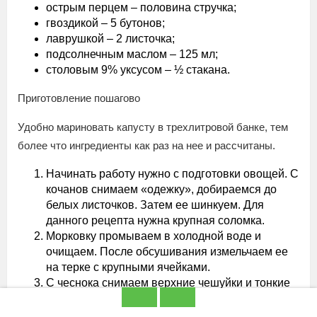
острым перцем – половина стручка;
гвоздикой – 5 бутонов;
лаврушкой – 2 листочка;
подсолнечным маслом – 125 мл;
столовым 9% уксусом – ½ стакана.
Приготовление пошагово
Удобно мариновать капусту в трехлитровой банке, тем
более что ингредиенты как раз на нее и рассчитаны.
Начинать работу нужно с подготовки овощей. С
кочанов снимаем «одежку», добираемся до
белых листочков. Затем ее шинкуем. Для
данного рецепта нужна крупная соломка.
Морковку промываем в холодной воде и
очищаем. После обсушивания измельчаем ее
на терке с крупными ячейками.
С чеснока снимаем верхние чешуйки и тонкие
пленки и пропускаем через чеснокодавку. При
очистке жгучего перца срезаем плодоножку и