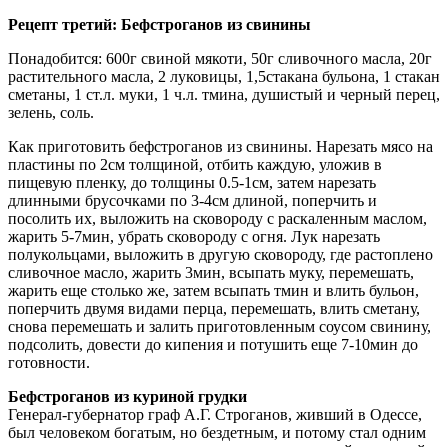
Рецепт третий: Бефстроганов из свинины
Понадобится: 600г свиной мякоти, 50г сливочного масла, 20г
растительного масла, 2 луковицы, 1,5стакана бульона, 1 стакан
сметаны, 1 ст.л. муки, 1 ч.л. тмина, душистый и черный перец,
зелень, соль.
Как приготовить бефстроганов из свинины. Нарезать мясо на
пластины по 2см толщиной, отбить каждую, уложив в
пищевую пленку, до толщины 0.5-1см, затем нарезать
длинными брусочками по 3-4см длиной, поперчить и
посолить их, выложить на сковороду с раскаленным маслом,
жарить 5-7мин, убрать сковороду с огня. Лук нарезать
полукольцами, выложить в другую сковороду, где растоплено
сливочное масло, жарить 3мин, всыпать муку, перемешать,
жарить еще столько же, затем всыпать тмин и влить бульон,
поперчить двумя видами перца, перемешать, влить сметану,
снова перемешать и залить приготовленным соусом свинину,
подсолить, довести до кипения и потушить еще 7-10мин до
готовности.
Бефстроганов из куриной грудки
Генерал-губернатор граф А.Г. Строганов, живший в Одессе,
был человеком богатым, но бездетным, и потому стал одним