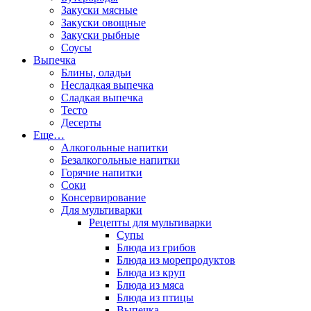
Закуски мясные
Закуски овощные
Закуски рыбные
Соусы
Выпечка
Блины, оладьи
Несладкая выпечка
Сладкая выпечка
Тесто
Десерты
Еще…
Алкогольные напитки
Безалкогольные напитки
Горячие напитки
Соки
Консервирование
Для мультиварки
Рецепты для мультиварки
Супы
Блюда из грибов
Блюда из морепродуктов
Блюда из круп
Блюда из мяса
Блюда из птицы
Выпечка