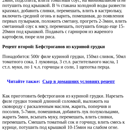
2мин, подсолить, влить томатный соус, на минимальном огне
потушить под крышкой. В ¼ стакана холодной воды развести
крахмал, добавить сливки, перемешать, влить в кастрюльку,
включить средний огонь и варить, помешивая, до появления
первых пузырьков, положить сметану, прогреть 2-3мин, влить
сметанный соус к мясу, перемешать, потушить блюдо еще 15-
20мин под крышкой. Подавать с гарниром из жареного
картофеля, пюре или риса.
Рецепт второй: Бефстроганов из куриной грудки
Понадобится: 500г филе куриной грудки, 150мл сливок, 50мл
томатного сока, 1 луковица, 3 ст.л. растительного масла, 1
ст.л. муки, по 1 ч.л. горчицы и соли, 1 щепотка перца.
Читайте также:
Сыр в домашних условиях рецепт
Как приготовить бефстроганов из куриной грудки. Нарезать
филе грудки тонкой длинной соломкой, выложить на
сковороду с раскаленным маслом, жарить, поперчив и
посолив, 5-7мин, помешивая, добавить лук полукольцами,
жарить 5мин, всыпать муку, перемешать, влить сливки,
перемешать. Смешать томатный сок и горчицу, влить смесь к
курице, потушить под крышкой 10-15мин на слабом огне.