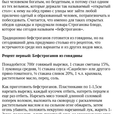
был человеком богатым, но бездетным, и потому стал одним
из тех вельмож, которые держали так называемый «открытый
стол»: к нему на обед прямо с улицы мог зайти любой
прилично одетый и образованный человек, потрапезничать и
побеседовать. Считается, что именно для таких открытых
обедов однажды и придумали повара Строганова блюдо,
которое мы сегодня называем «бефстроганов».
Традиционно бефстроганов готовится из говядины, но на
сегодняшний день придумано столько его рецептов, что
встречаются среди них варианты и из других видов мяса.
Рецепт первый: Бефстроганов из говядины
Понадобится: 700г говяжьей вырезки, 1 стакан сметаны 15%,
1 луковица средняя, ½ стакана соуса «Сацибели» или другого
пряно-томатного, ¼ стакана сливок 20%, 1 ч.л. крахмала,
растительное масло, перец, соль.
Как приготовить бефстроганов. Пластинками по 1-1,5см
нарезать вырезку, каждый кусочек отбить, натереть перцем и
еще раз отбить. Нарезать мясо тонкой длинной соломкой
поперек волокон, выложить на сковороду с раскаленным
растительным маслом и на сильном огне обжарить, затем
огонь убавить, положить некрупно нарезанный лук, жарить 1-