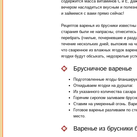
содержится масса витаминов С и Е, даж
вечером насладиться вкусным и полезн
и займемся с вами прямо сейчас!
Рецептов варенья из брусники известны 
старания были не напрасны, отнеситесь
перебрать (гнилые, почерневшие и разд
течение нескольких дней, выложив на ч
что сваренное из влажных ягодок варен
ягодки будут обсыхать, недозрелые успе
Брусничное варенье
Подготовленные ягоды бланшируе
Откидываем ягодки на дуршлаг.
Из указанного количества сахара
Горячим сиропом заливаем брусн
Ставим на умеренный огонь. Вар
Готовое варенье разливаем по ст
место.
Варенье из брусники 