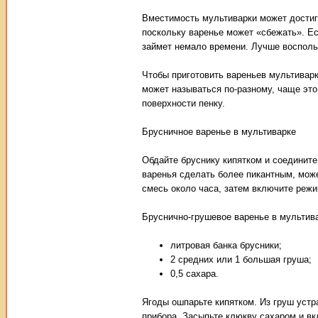
Вместимость мультиварки может достигат
поскольку варенье может «сбежать». Есл
займет немало времени. Лучше восполь
Чтобы приготовить вареньев мультиварк
может называться по-разному, чаще это
поверхности пенку.
Брусничное варенье в мультиварке
Обдайте бруснику кипятком и соединит
варенья сделать более пикантным, може
смесь около часа, затем включите режи
Бруснично-грушевое варенье в мультив
литровая банка брусники;
2 средних или 1 большая груша;
0,5 сахара.
Ягоды ошпарьте кипятком. Из груш устр
прибора. Засыпьте клюкву сахаром и вк