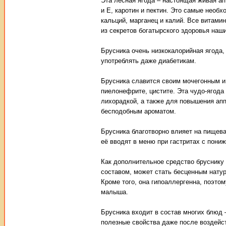
Эта лесная ягода – настоящая живая ап
и Е, каротин и пектин. Это самые необ
кальций, марганец и калий. Все витами
из секретов богатырского здоровья наш
Брусника очень низкокалорийная ягода,
употреблять даже диабетикам.
Брусника славится своим мочегонным и
пиелонефрите, цистите. Эта чудо-ягода
лихорадкой, а также для повышения апп
бесподобным ароматом.
Брусника благотворно влияет на пищева
её вводят в меню при гастритах с пони
Как дополнительное средство брусник
составом, может стать бесценным нат
Кроме того, она гипоаллергенна, поэто
малыша.
Брусника входит в состав многих блюд 
полезные свойства даже после воздейс