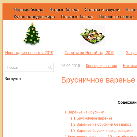
Первые блюда
Вторые блюда
Салаты и закуски
Выпе
Кухня народов мира
Постные блюда
Полезные советы
Новогодние рецепты 2019
Салаты на Новый год 2019
Закус
16.06.2018
Консервирование
Нет ко
Брусничное варенье
Загрузка...
Содержан
1
Варенье из брусники
1.1
Брусничное варенье
1.2
Варенье из брусники без варки
1.3
Варенье брусничное с гвоздикой
2
Брусничное варенье – 10 способов при