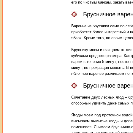
его по чистым банкам, закатывае
Брусничное варен
Варенье из брусники само по себе
приобретет более интересный и н
яблок. Кроме того, по своим цел
Бруснику моем и очищаем от лист
кубиками среднего размера. Кастр
варим в течение 5 минут, постоя
минут, не прекращая мешать. В п
яблочное варенье разливаем по 
Брусничное варен
Сочетание двух лесных ягод – бр
способный удивить даже самых п
Ягоды моем под проточной водой
высыпаем вымытые ягоды и добав
помешивая. Снимаем бруснично-е
даем остыть до комнатной темпер