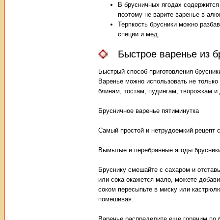
В брусничных ягодах содержится
поэтому не варите варенье в алю
Терпкость брусники можно разбав
специи и мед.
Быстрое варенье из б
Быстрый способ приготовления брусники
Варенье можно использовать не только к
блинам, тостам, пудингам, творожкам и
Брусничное варенье пятиминутка
Самый простой и нетрудоемкий рецепт с
Вымытые и перебранные ягоды брусники 
Бруснику смешайте с сахаром и отставь
или сока окажется мало, можете добави
соком пересыпьте в миску или кастрюлю 
помешивая.
Варенье распределите еще горячим по б