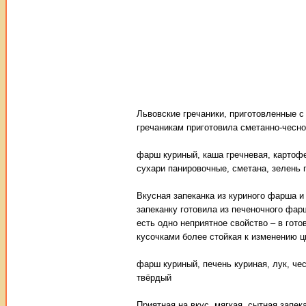
Львовские гречаники, приготовленные с
гречаникам приготовила сметанно-чесно
фарш куриный, каша гречневая, картофе
сухари панировочные, сметана, зелень 
Вкусная запеканка из куриного фарша и
запеканку готовила из печеночного фар
есть одно неприятное свойство – в гото
кусочками более стойкая к изменению ц
фарш куриный, печень куриная, лук, чес
твёрдый
Приятная на вкус, мягкая, сытная запек