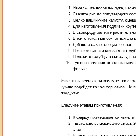
Измельчите половину лука, чеснок
Сварите рис до полутвердого сос
Мелко нашинкуйте капусту, смеш
Для изготовления подливки крупно
В сковороду залейте растительно
Влейте томатный сок, от начала 
Добавьте сахар, специи, чеснок, 
Пока готовится заливка для голу
Положите голубцы в емкость, вле
Тушение заменяется запеканием 
фольге.
Известный всем люля-кебаб не так слож
курица подойдет как альтернатива. Не 
продукты:
Следуйте этапам приготовления:
К фаршу примешивается измельче
Тщательно вымешивайте смесь 20
стол.
Вымешанный фарш поставьте отдо