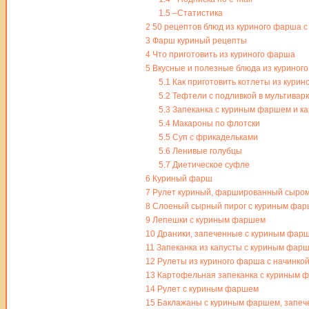
1.5
–Статистика
2
50 рецептов блюд из куриного фарша с
3
Фарш куриный рецепты
4
Что приготовить из куриного фарша
5
Вкусные и полезные блюда из куриног
5.1
Как приготовить котлеты из курин
5.2
Тефтели с подливкой в мультивар
5.3
Запеканка с куриным фаршем и ка
5.4
Макароны по флотски
5.5
Суп с фрикадельками
5.6
Ленивые голубцы
5.7
Диетическое суфле
6
Куриный фарш
7
Рулет куриный, фаршированный сыро
8
Слоеный сырный пирог с куриным фа
9
Лепешки с куриным фаршем
10
Драники, запеченные с куриным фарш
11
Запеканка из капусты с куриным фар
12
Рулеты из куриного фарша с начинко
13
Картофельная запеканка с куриным 
14
Рулет с куриным фаршем
15
Баклажаны с куриным фаршем, запече