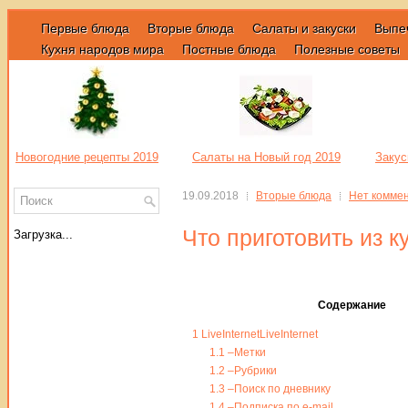
Первые блюда
Вторые блюда
Салаты и закуски
Выпе
Кухня народов мира
Постные блюда
Полезные советы
Новогодние рецепты 2019
Салаты на Новый год 2019
Закус
19.09.2018
Вторые блюда
Нет комме
Что приготовить из 
Загрузка...
Содержание
1
LiveInternetLiveInternet
1.1
–Метки
1.2
–Рубрики
1.3
–Поиск по дневнику
1.4
–Подписка по e-mail