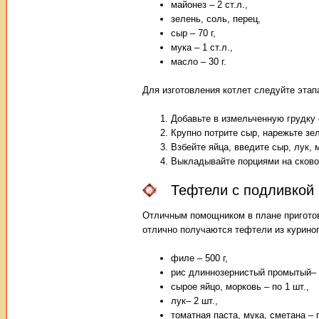
майонез – 2 ст.л.,
зелень, соль, перец,
сыр – 70 г,
мука – 1 ст.л.,
масло – 30 г.
Для изготовления котлет следуйте этап
Добавьте в измельченную грудку 
Крупно потрите сыр, нарежьте зе
Взбейте яйца, введите сыр, лук,
Выкладывайте порциями на сково
Тефтели с подливкой 
Отличным помощником в плане приготовл
отлично получаются тефтели из куриног
филе – 500 г,
рис длиннозернистый промытый– 1
сырое яйцо, морковь – по 1 шт.,
лук– 2 шт.,
томатная паста, мука, сметана – п