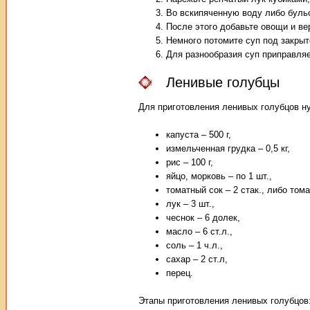
Во вскипяченную воду либо бульо
После этого добавьте овощи и ве
Немного потомите суп под закрыт
Для разнообразия суп приправляе
Ленивые голубцы
Для приготовления ленивых голубцов н
капуста – 500 г,
измельченная грудка – 0,5 кг,
рис – 100 г,
яйцо, морковь – по 1 шт.,
томатный сок – 2 стак., либо тома
лук – 3 шт.,
чеснок – 6 долек,
масло – 6 ст.л.,
соль – 1 ч.л.,
сахар – 2 ст.л,
перец.
Этапы приготовления ленивых голубцов