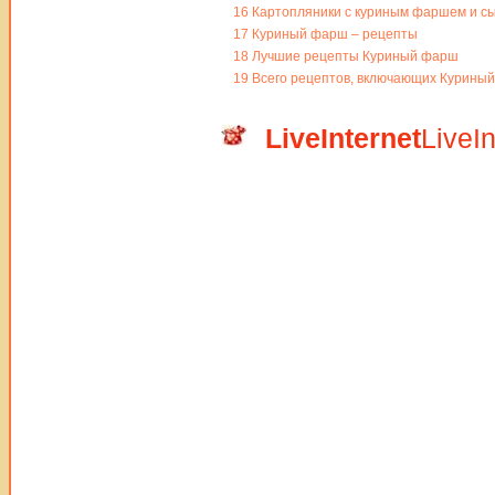
16
Картопляники с куриным фаршем и с
17
Куриный фарш – рецепты
18
Лучшие рецепты Куриный фарш
19
Всего рецептов, включающих Куриный
LiveInternet
LiveIn