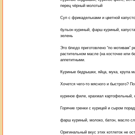
перец чёрный молотый
Cуп с фрикадельками и цветной капустой
бульон куриный, фарш куриный, капуста 
зелень
Это блюдо приготовлено “по мотивам” р
растительном масле (на косточке или бе
аппетитными.
Куриные бедрышки, яйца, мука, крупа м
Хочется чего-то мясного и быстрого? П
куриное филе, крахмал картофельный, с
Горячие гренки с курицей и сыром порад
фарш куриный, молоко, батон, масло сл
Оригинальный вкус этих котлеток не ос