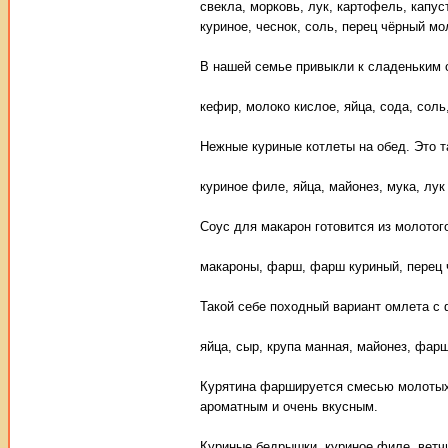
свекла, морковь, лук, картофель, капус
куриное, чеснок, соль, перец чёрный м
В нашей семье привыкли к сладеньким о
кефир, молоко кислое, яйца, сода, соль
Нежные куриные котлеты на обед. Это та
куриное филе, яйца, майонез, мука, лук
Соус для макарон готовится из молотог
макароны, фарш, фарш куриный, перец ч
Такой себе походный вариант омлета с 
яйца, сыр, крупа манная, майонез, фар
Курятина фаршируется смесью молотых 
ароматным и очень вкусным.
Куриные бедрышки, куриное филе, ветчи