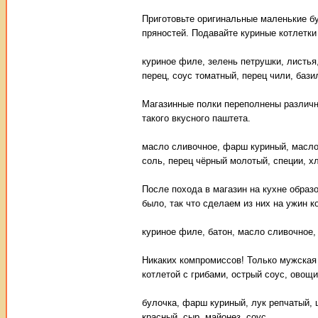
Приготовьте оригинальные маленькие бу
пряностей. Подавайте куриные котлетк
куриное филе, зелень петрушки, листья,
перец, соус томатный, перец чили, бази
Магазинные полки переполнены различн
такого вкусного паштета.
масло сливочное, фарш куриный, масло п
соль, перец чёрный молотый, специи, х
После похода в магазин на кухне образ
было, так что сделаем из них на ужин к
куриное филе, батон, масло сливочное, 
Никаких компромиссов! Только мужская 
котлетой с грибами, острый соус, овощи
булочка, фарш куриный, лук репчатый, 
красный, сыр, майонез, соус