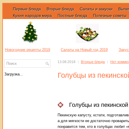
Первые блюда
Вторые блюда
Салаты и закуски
Выпе
Кухня народов мира
Постные блюда
Полезные советы
Новогодние рецепты 2019
Салаты на Новый год 2019
Закус
13.08.2018
Вторые блюда
Нет комме
Голубцы из пекинско
Загрузка...
Голубцы из пекинской
Пекинскую капусту, кстати, подготавли
а для мягкости ее достаточно проварить
понравится тем, кто в голубцах любит 