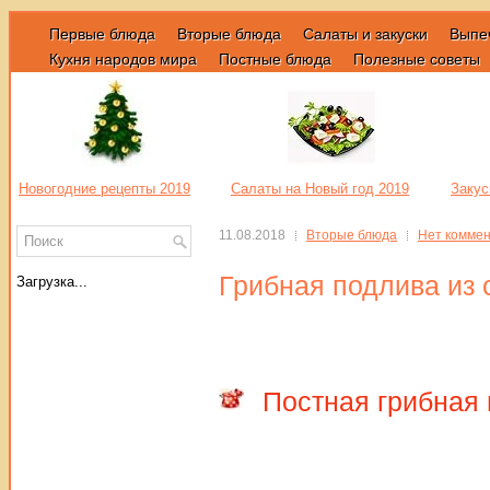
Первые блюда
Вторые блюда
Салаты и закуски
Выпе
Кухня народов мира
Постные блюда
Полезные советы
Новогодние рецепты 2019
Салаты на Новый год 2019
Закус
11.08.2018
Вторые блюда
Нет комме
Грибная подлива из
Загрузка...
Постная грибная 