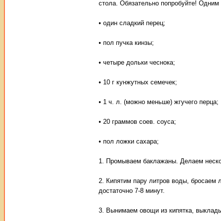
стола. Обязательно попробуйте! Одним 
• один сладкий перец;
• пол пучка кинзы;
• четыре дольки чеснока;
• 10 г кунжутных семечек;
• 1 ч. л. (можно меньше) жгучего перца;
• 20 граммов соев. соуса;
• пол ложки сахара;
1. Промываем баклажаны. Делаем неско
2. Кипятим пару литров воды, бросаем 
достаточно 7-8 минут.
3. Вынимаем овощи из кипятка, выклады