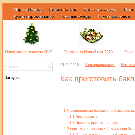
Первые блюда
Вторые блюда
Салаты и закуски
Выпе
Кухня народов мира
Постные блюда
Полезные советы
Новогодние рецепты 2019
Салаты на Новый год 2019
Закус
21.05.2018
Консервирование
Нет ко
Как приготовить бак
Загрузка...
1
Маринованные баклажаны быстрого пр
1.1
Ингредиенты
1.2
Процесс приготовления
2
Рецепт маринованных баклажанов быст
2.1
Рецепт маринованных баклажанов