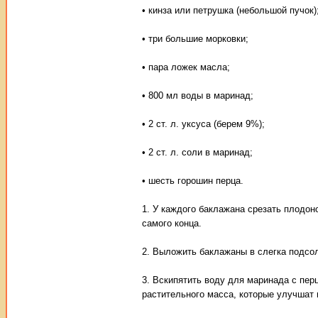
• кинза или петрушка (небольшой пучок)
• три большие морковки;
• пара ложек масла;
• 800 мл воды в маринад;
• 2 ст. л. уксуса (берем 9%);
• 2 ст. л. соли в маринад;
• шесть горошин перца.
1. У каждого баклажана срезать плодон
самого конца.
2. Выложить баклажаны в слегка подсол
3. Вскипятить воду для маринада с пер
растительного масса, которые улучшат 