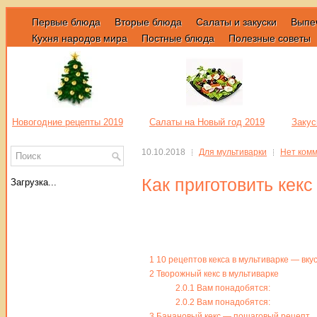
Первые блюда
Вторые блюда
Салаты и закуски
Выпе
Кухня народов мира
Постные блюда
Полезные советы
Новогодние рецепты 2019
Салаты на Новый год 2019
Закус
10.10.2018
Для мультиварки
Нет ком
Как приготовить кекс
Загрузка...
1
10 рецептов кекса в мультиварке — вку
2
Творожный кекс в мультиварке
2.0.1
Вам понадобятся:
2.0.2
Вам понадобятся:
3
Банановый кекс — пошаговый рецепт