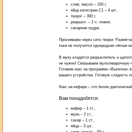
слив. масло – 150 г,
яйца категории С1 – 4 шт.,
творог – 300 г,
разрыхл. – 2 ч. ложки,
сахарная пудра.
Просеиваем через сито творог. Размягч
пока не получится однородная лёгкая 
В муку кладётся разрыхлитель и щепот
не нужно! Смазываем мультиварочную ч
Готовим кекс на программе «Выпечка» в
вашего устройства. Готовую сладость п
Кекс на кефире – это более диетический
Вам понадобятся:
кефир – 1 ст.,
мука – 2 ст.,
сахар – 1 ст.,
яйца – 3 шт.,
слив. масло – 50 г,