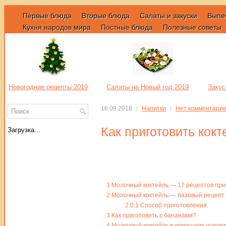
Первые блюда
Вторые блюда
Салаты и закуски
Выпе
Кухня народов мира
Постные блюда
Полезные советы
Новогодние рецепты 2019
Салаты на Новый год 2019
Закус
16.09.2018
Напитки
Нет комментари
Как приготовить кок
Загрузка...
1
Молочный коктейль — 17 рецептов при
2
Молочный коктейль — базовый рецепт
2.0.1
Способ приготовления.
3
Как приготовить с бананами?
4
Молочный коктейль в домашних услови