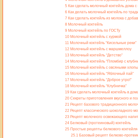
5
Как сделать молочный коктейль дома 
6
Как делать молочный коктейль по тра
7
Как сделать коктейль из молока с доба
8
Молочный коктейль
9
Молочный коктейль по ГОСТу
10
Молочный коктейль с хурмой
11
Молочный коктейль “Кисельные реки”
12
Молочный коктейль с маршмеллоу
13
Молочный коктейль “Детство”
14
Молочный коктейль “Пломбир с клубн
15
Молочный коктейль с овсяными хлоп
16
Молочный коктейль “Яблочный пай”
17
Молочный коктейль “Доброе утро!”
18
Молочный коктейль “Клубничка”
19
Как сделать молочный коктейль в до
20
Секреты приготовления вкусного и по
21
Рецепт базового традиционного молоч
22
Рецепт классического шоколадного мо
23
Рецепт молочного освежающего напитк
24
Белковый (протеиновый) коктейль
25
Простые рецепты белкового коктейля
25.1
Базовый рецепт белково-протеин