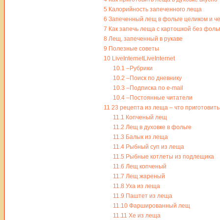
5
Калорийность запеченного леща
6
Запеченный лещ в фольге целиком и ч
7
Как запечь леща с картошкой без фоль
8
Лещ, запеченный в рукаве
9
Полезные советы
10
LiveInternetLiveInternet
10.1
–Рубрики
10.2
–Поиск по дневнику
10.3
–Подписка по e-mail
10.4
–Постоянные читатели
11
23 рецепта из леща – что приготовить
11.1
Копченый лещ
11.2
Лещ в духовке в фольге
11.3
Балык из леща
11.4
Рыбный суп из леща
11.5
Рыбные котлеты из подлещика
11.6
Лещ копченый
11.7
Лещ жареный
11.8
Уха из леща
11.9
Паштет из леща
11.10
Фаршированный лещ
11.11
Хе из леща