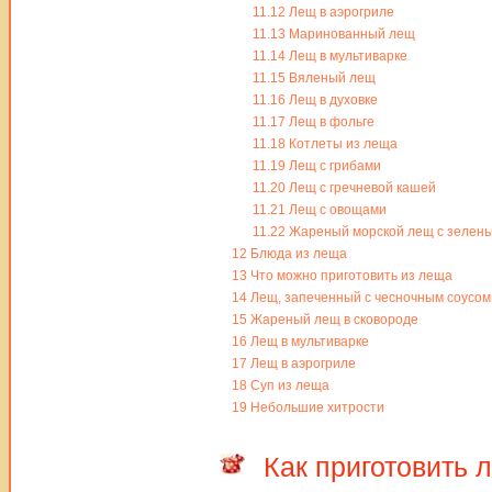
11.12
Лещ в аэрогриле
11.13
Маринованный лещ
11.14
Лещ в мультиварке
11.15
Вяленый лещ
11.16
Лещ в духовке
11.17
Лещ в фольге
11.18
Котлеты из леща
11.19
Лещ с грибами
11.20
Лещ с гречневой кашей
11.21
Лещ с овощами
11.22
Жареный морской лещ с зелен
12
Блюда из леща
13
Что можно приготовить из леща
14
Лещ, запеченный с чесночным соусом
15
Жареный лещ в сковороде
16
Лещ в мультиварке
17
Лещ в аэрогриле
18
Суп из леща
19
Небольшие хитрости
Как приготовить 