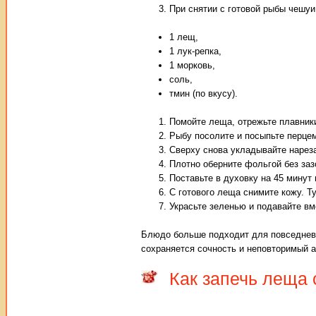
При снятии с готовой рыбы чешуи,
1 лещ,
1 лук-репка,
1 морковь,
соль,
тмин (по вкусу).
Помойте леща, отрежьте плавники
Рыбу посолите и посыпьте перцем
Сверху снова укладывайте нареза
Плотно оберните фольгой без заз
Поставьте в духовку на 45 минут 
С готового леща снимите кожу. Т
Украсьте зеленью и подавайте вм
Блюдо больше подходит для повседневно
сохраняется сочность и неповторимый а
Как запечь леща 