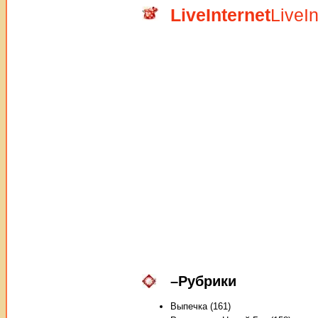
LiveInternet
LiveIn
–
Рубрики
Выпечка (161)