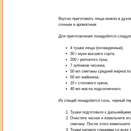
Вкусно приготовить леща можно в духов
сочным и ароматным.
Для приготовления понадобятся следу
4 тушки леща (охлажденные),
30 г муки высшего сорта,
200 г репчатого лука,
7 зубчиков чеснока,
50 мл сметаны средней жирности
50 мл майонеза,
10 г столового хрена,
40 мл масла подсолнечного.
Из специй понадобится соль, черный пе
Тушки подготовьте к дальнейшем
Очистите чеснок и измельчите ег
сметану. После этого измельчите 
Тушки натрите специями со всех с