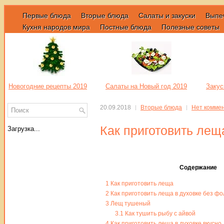
Первые блюда
Вторые блюда
Салаты и закуски
Выпе
Кухня народов мира
Постные блюда
Полезные советы
Новогодние рецепты 2019
Салаты на Новый год 2019
Закус
20.09.2018
Вторые блюда
Нет комме
Как приготовить лещ
Загрузка...
Содержание
1
Как приготовить леща
2
Как приготовить леща в духовке без фо
3
Лещ тушеный
3.1
Как тушить рыбу с айвой
4
Как приготовить леща в духовке вкусно