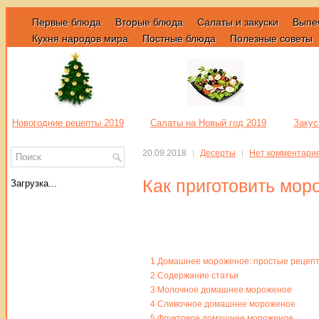
Первые блюда
Вторые блюда
Салаты и закуски
Выпе
Кухня народов мира
Постные блюда
Полезные советы
Новогодние рецепты 2019
Салаты на Новый год 2019
Закус
20.09.2018
Десерты
Нет комментари
Как приготовить мо
Загрузка...
1
Домашнее мороженое: простые рецеп
2
Содержание статьи
3
Молочное домашнее мороженое
4
Сливочное домашнее мороженое
5
Фруктовое домашнее мороженое