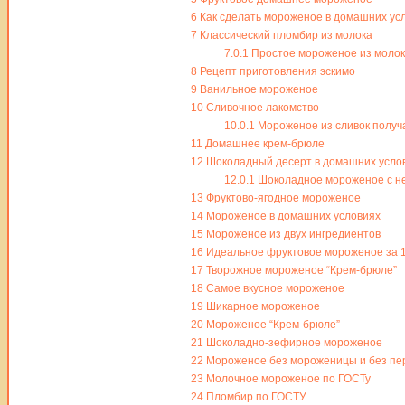
6
Как сделать мороженое в домашних ус
7
Классический пломбир из молока
7.0.1
Простое мороженое из молок
8
Рецепт приготовления эскимо
9
Ванильное мороженое
10
Сливочное лакомство
10.0.1
Мороженое из сливок получа
11
Домашнее крем-брюле
12
Шоколадный десерт в домашних усло
12.0.1
Шоколадное мороженое с не
13
Фруктово-ягодное мороженое
14
Мороженое в домашних условиях
15
Мороженое из двух ингредиентов
16
Идеальное фруктовое мороженое за 1
17
Творожное мороженое “Крем-брюле”
18
Самое вкусное мороженое
19
Шикарное мороженое
20
Мороженое “Крем-брюле”
21
Шоколадно-зефирное мороженое
22
Мороженое без мороженицы и без п
23
Молочное мороженое по ГОСТу
24
Пломбир по ГОСТУ