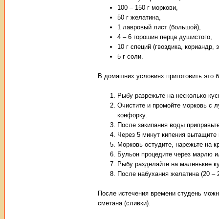
100 – 150 г моркови,
50 г желатина,
1 лавровый лист (большой),
4 – 6 горошин перца душистого,
10 г специй (гвоздика, кориандр, 
5 г соли.
В домашних условиях приготовить это б
Рыбу разрежьте на несколько кус
Очистите и промойте морковь с л
конфорку.
После закипания воды приправьте
Через 5 минут кипения вытащите м
Морковь остудите, нарежьте на кр
Бульон процедите через марлю ил
Рыбу разделайте на маленькие ку
После набухания желатина (20 – 
После истечения времени студень можно
сметана (сливки).