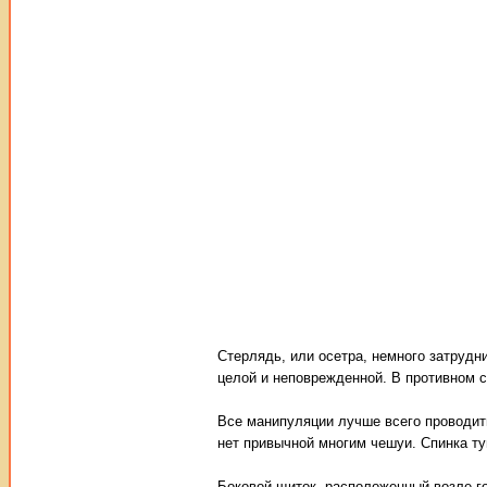
Стерлядь, или осетра, немного затрудн
целой и неповрежденной. В противном с
Все манипуляции лучше всего проводить
нет привычной многим чешуи. Спинка ту
Боковой щиток, расположенный возле го