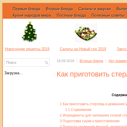
Первые блюда
Вторые блюда
Салаты и закуски
Выпе
Кухня народов мира
Постные блюда
Полезные советы
Новогодние рецепты 2019
Салаты на Новый год 2019
Закус
18.09.2018
Вторые блюда
Нет комме
Как приготовить сте
Загрузка...
Содержа
1
Как приготовить стерлядь в домашних 
1.1
Содержание
2
Ингредиенты для запекания сочной сте
3
Подготовка тушки к приготовлению
4
Тонкости запекания вкусной, ароматно