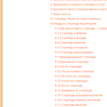
5
Украшение и подача стерляди к столу
6
Как приготовить стерлядь вкусно и бы
7
Пару слов за
8
Стерлядь. Рецепты приготовления
9
Блюда из стерляди в кулинарии
9.1
Как приготовить стерлядь — спис
9.2
Стерлядь отварная
9.3
Стерлядь в духовке
9.4
Стерлядь жареная
9.5
Стерлядь по-царски
9.6
Стерлядь в мультиварке
9.7
Фаршированная стерлядь
9.8
Шашлык из стерляди
9.9
Уха из стерляди
9.10
Уха из головы стерляди
9.11
Котлеты из стерляди
9.12
Балык из стерляди
9.13
Хе из стерляди
9.14
Заливное из стерляди
9.15
Стерлядь холодного копчения
9.16
Стерлядь горячего копчения
9.17
Стерлядь вяленая