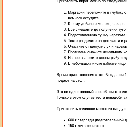
Приготовить пирог можно по следующей
Маргарин переложите в глубокую 
немного остудите.
К нему добавьте молоко, сахар с
Все смешайте до получения тугого
Подготовленную тушку нарежьте 
Тесто разделите на две части и р
Очистите от шелухи лук и нарежь
Противень смажьте небольшим ко
На нее выложите слоем рыбу и лу
В небольшой миске взбейте яйцо и
Время приготовления этого блюда при 1
подают на стол.
Это не единственный способ приготовле
Только в этом случае теста понадобитс
Приготовить заливное можно из следую
600 г стерляди (подготовленной д
150 г лука репчатого,