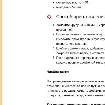
сливочное масло – 40 г,
миндаль – 5-6 шт.
Способ приготовления
Замочите крупу на 5-10 мин., хо
прозрачной.
Включив режим «Выпечка» в мульт
Выложите промытую ячневую круп
пропитались маслом.
Влейте молоко и воду, добавьте 
Закройте мультиварку, выставьте
После добавьте чернику с малино
каждую порцию дробленый минда
Читайте также:
По приведенным выше рецептам можно по
этом она не убегает, за ней не нужно с
планируете вводить какие-то добавки, 
сладость, заменив сахар, а вот свежие
Как готовить ячневую крупу в мульт