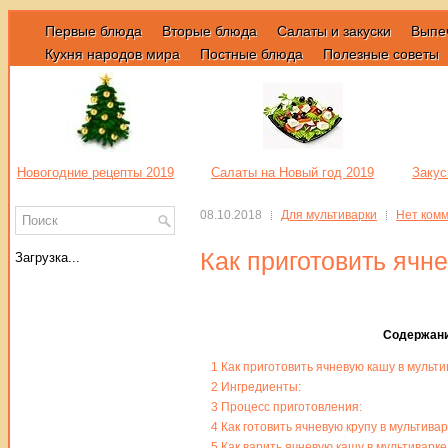
Первые блюда
Вторые блюда
Салаты и закуски
Выпе
Кухня народов мира
Постные блюда
Полезные советы
Новогодние рецепты 2019
Салаты на Новый год 2019
Закус
08.10.2018
Для мультиварки
Нет ком
Как приготовить ячн
Загрузка...
Содержан
1
Как приготовить ячневую кашу в мульти
2
Ингредиенты:
3
Процесс приготовления:
4
Как готовить ячневую крупу в мультива
5
Как варить ячневую кашу в мультиварке