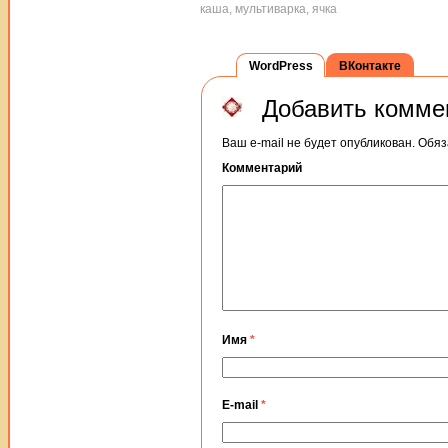
каша, мультиварка, ячка
WordPress
ВКонтакте
Добавить комме
Ваш e-mail не будет опубликован.
Обяз
Комментарий
Имя
*
E-mail
*