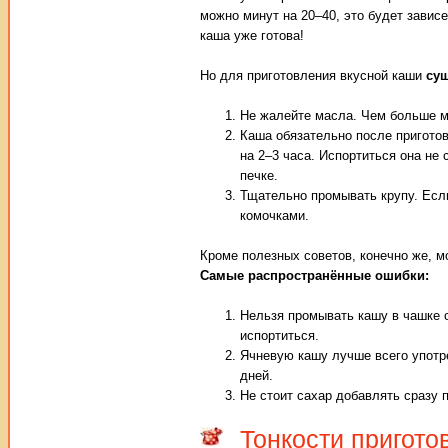
можно минут на 20–40, это будет завис
каша уже готова!
Но для приготовления вкусной каши
су
Не жалейте масла. Чем больше ма
Каша обязательно после приготов
на 2–3 часа. Испортиться она не 
печке.
Тщательно промывать крупу. Если
комочками.
Кроме полезных советов, конечно же, м
Самые распространённые ошибки:
Нельзя промывать кашу в чашке о
испортиться.
Ячневую кашу лучше всего употре
дней.
Не стоит сахар добавлять сразу 
Тонкости пригото