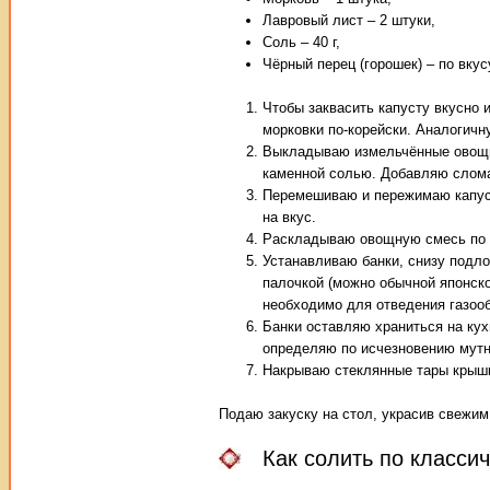
Лавровый лист – 2 штуки,
Соль – 40 г,
Чёрный перец (горошек) – по вкус
Чтобы заквасить капусту вкусно 
морковки по-корейски. Аналогичн
Выкладываю измельчённые овощи
каменной солью. Добавляю слома
Перемешиваю и пережимаю капуст
на вкус.
Раскладываю овощную смесь по б
Устанавливаю банки, снизу подл
палочкой (можно обычной японской
необходимо для отведения газоо
Банки оставляю храниться на кух
определяю по исчезновению мутн
Накрываю стеклянные тары крышк
Подаю закуску на стол, украсив свежим
Как солить по класси