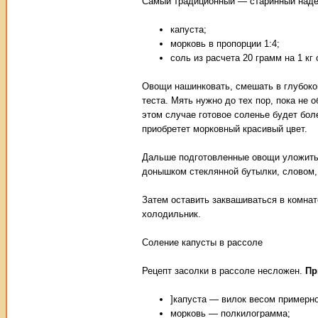
Самый традиционный — старинный надеж
капуста;
морковь в пропорции 1:4;
соль из расчета 20 грамм на 1 кг
Овощи нашинковать, смешать в глубоко
теста. Мять нужно до тех пор, пока не 
этом случае готовое соленье будет бол
приобретет морковный красивый цвет.
Дальше подготовленные овощи уложить в
донышком стеклянной бутылки, словом, 
Затем оставить заквашиваться в комнате
холодильник.
Соление капусты в рассоле
Рецепт засолки в рассоле несложен.
Пр
]капуста — вилок весом примерно 
морковь — полкилограмма;