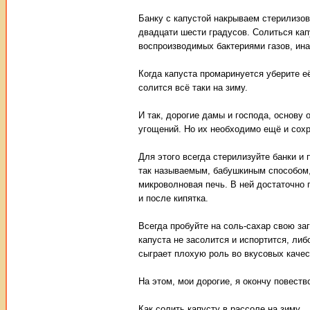
Банку с капустой накрываем стерилизов
двадцати шести градусов. Солиться кап
воспроизводимых бактериями газов, инач
Когда капуста промаринуется уберите е
солится всё таки на зиму.
И так, дорогие дамы и господа, основу
угощений. Но их необходимо ещё и сох
Для этого всегда стерилизуйте банки и 
так называемым, бабушкиным способом, 
микроволновая печь. В ней достаточно п
и после кипятка.
Всегда пробуйте на соль-сахар свою за
капуста не засолится и испортится, либ
сыграет плохую роль во вкусовых качес
На этом, мои дорогие, я окончу повеств
Как солить капусту в рассоле на зиму