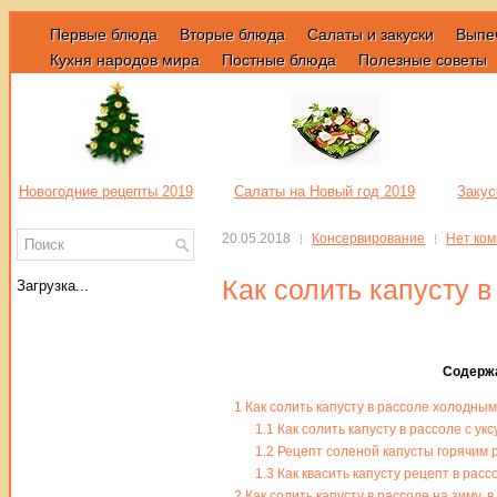
Первые блюда
Вторые блюда
Салаты и закуски
Выпе
Кухня народов мира
Постные блюда
Полезные советы
Новогодние рецепты 2019
Салаты на Новый год 2019
Закус
20.05.2018
Консервирование
Нет ко
Как солить капусту в
Загрузка...
Содерж
1
Как солить капусту в рассоле холодным
1.1
Как солить капусту в рассоле с укс
1.2
Рецепт соленой капусты горячим 
1.3
Как квасить капусту рецепт в расс
2
Как солить капусту в рассоле на зиму, 