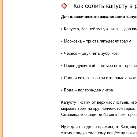
Как солить капусту в 
Для классического засаливания капус
• Капуста, без неё тут уж никак – два к
• Морковка – триста пятьдесят грамм
• Чеснок – штук пять зубочков
• Перец душистый – четыре-пять гороши
• Соль и сахар – по три столовых ложки
• Вода – полтора-два литра
Капусту чистим от верхних листьев, и
морковь трём на крупноячеистой тёрке.
Смешиваем овощи, добавив к ним гороши
Ну и для гвоздя программы, то биш, ма
этому сладко-солёному вещёству покипе