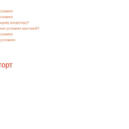
условиях
условиях
ющему кондитеру?
них условиях мастикой?
условиях
 условиях
торт