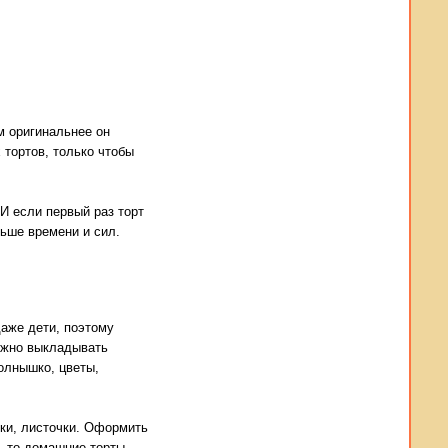
м оригинальнее он
 тортов, только чтобы
И если первый раз торт
ньше времени и сил.
аже дети, поэтому
ожно выкладывать
олнышко, цветы,
рки, листочки. Оформить
у, то домашние торты