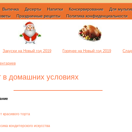
Выпечка
Десерты
Напитки
Консервирование
Для мульти
оветы
Праздничные рецепты
Политика конфиденциальности
Закуски на Новый год 2019
Горячее на Новый год 2019
Слад
ентариев
рт в домашних условиях
ание
т красивого торта
сика кондитерского искусства