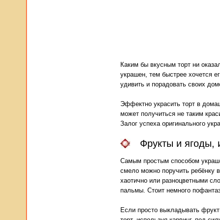
Каким бы вкусным торт ни оказа
украшен, тем быстрее хочется е
удивить и порадовать своих дом
Эффектно украсить торт в домаш
может получиться не таким крас
Залог успеха оригинального укр
Фрукты и ягоды, 
Самым простым способом украше
смело можно поручить ребёнку 
хаотично или разноцветными сло
пальмы. Стоит немного пофанта
Если просто выкладывать фрукты
торт, используя карвинг, под си