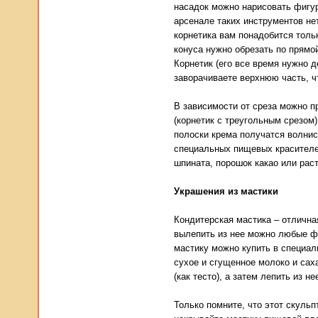
насадок можно нарисовать фигур
арсенале таких инструментов не
корнетика вам понадобится тольк
конуса нужно обрезать по прямой
Корнетик (его все время нужно 
заворачиваете верхнюю часть, ч
В зависимости от среза можно п
(корнетик с треугольным срезом)
полоски крема получатся волни
специальных пищевых красителе
шпината, порошок какао или рас
Украшения из мастики
Кондитерская мастика – отлична
вылепить из нее можно любые фи
мастику можно купить в специал
сухое и сгущенное молоко и сах
(как тесто), а затем лепить из не
Только помните, что этот скуль