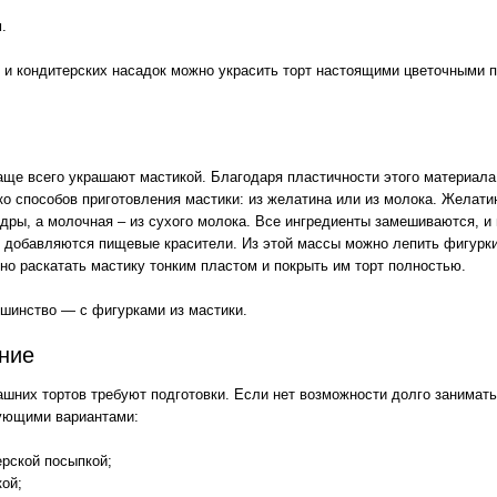
.
и кондитерских насадок можно украсить торт настоящими цветочными 
аще всего украшают мастикой. Благодаря пластичности этого материала
ко способов приготовления мастики: из желатина или из молока. Желати
удры, а молочная – из сухого молока. Все ингредиенты замешиваются, и
 добавляются пищевые красители. Из этой массы можно лепить фигурки
но раскатать мастику тонким пластом и покрыть им торт полностью.
ьшинство — с фигурками из мастики.
ние
шних тортов требуют подготовки. Если нет возможности долго занимат
ующими вариантами:
ерской посыпкой;
кой;