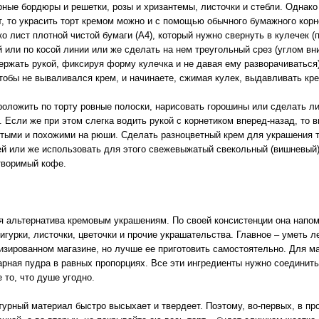
ные бордюры и решетки, розы и хризантемы, листочки и стебли. Однако
т, то украсить торт кремом можно и с помощью обычного бумажного корн
о лист плотной чистой бумаги (А4), который нужно свернуть в кулечек (
 или по косой линии или же сделать на нем треугольный срез (углом вни
держать рукой, фиксируя форму кулечка и не давая ему разворачиваться
тобы не вываливался крем, и начинаете, сжимая кулек, выдавливать кре
роложить по торту ровные полоски, нарисовать горошины или сделать ли
. Если же при этом слегка водить рукой с корнетиком вперед-назад, то
стыми и похожими на рюши. Сделать разноцветный крем для украшения
й или же использовать для этого свежевыжатый свекольный (вишневый) 
творимый кофе.
я альтернатива кремовым украшениям. По своей консистенции она напом
гурки, листочки, цветочки и прочие украшательства. Главное – уметь л
изированном магазине, но лучше ее приготовить самостоятельно. Для м
арная пудра в равных пропорциях. Все эти ингредиенты нужно соединить
е то, что душе угодно.
птурный материал быстро высыхает и твердеет. Поэтому, во-первых, в пр