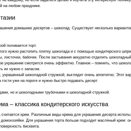
ей на любом празднике.
тазии
ашения домашних десертов – шоколад. Существует несколько варианто
рой поливается торт.
ого нужно растопить плитку шоколада и с помощью кондитерского шпри
ы, листочки, бабочек. После застывания аккуратно отделить шоколадный
акое украшение смотрится очень эффектно. Главное – помнить, что шокол
ь их нужно с запасом.
, украшенный шоколадной стружкой, выглядит очень аппетитно. Этот ва
 гости уже на пороге и нужно быстро подавать десерт.
одами, но и шоколадными трубочками и шоколадной стружкой.
ма – классика кондитерского искусства
 считается крем. Различные виды крема для украшения десерта исполь
домохозяйки. Для украшения торта больше подходит масляный крем: он 
поверхность бисквита.