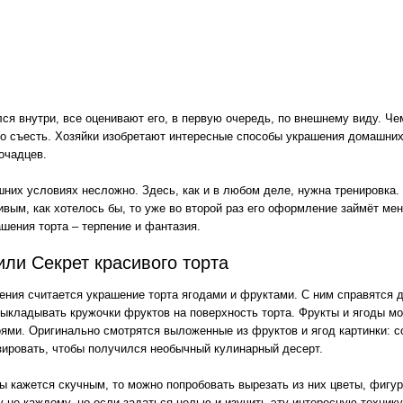
лся внутри, все оценивают его, в первую очередь, по внешнему виду. Че
го съесть. Хозяйки изобретают интересные способы украшения домашних
очадцев.
них условиях несложно. Здесь, как и в любом деле, нужна тренировка. 
ивым, как хотелось бы, то уже во второй раз его оформление займёт ме
ашения торта – терпение и фантазия.
или Секрет красивого торта
ния считается украшение торта ягодами и фруктами. С ним справятся д
выкладывать кружочки фруктов на поверхность торта. Фрукты и ягоды м
ями. Оригинально смотрятся выложенные из фруктов и ягод картинки: с
зировать, чтобы получился необычный кулинарный десерт.
 кажется скучным, то можно попробовать вырезать из них цветы, фигу
лу не каждому, но если задаться целью и изучить эту интересную техник