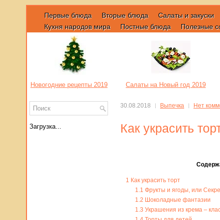
Первые блюда
Вторые блюда
Салаты и закуски
Кухня народов мира
Постные блюда
Полезные с
Новогодние рецепты 2019
Салаты на Новый год 2019
30.08.2018
Выпечка
Нет комм
Как украсить то
Загрузка...
Содерж
1
Как украсить торт
1.1
Фрукты и ягоды, или Секре
1.2
Шоколадные фантазии
1.3
Украшения из крема – клас
1.4
Торты для детей