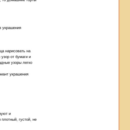
в украшения
ца нарисовать на
 узор от бумаги и
адные узоры легко
риант украшения
зуют и
плотный, густой, не