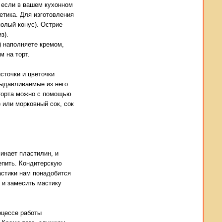
 если в вашем кухонном
етика. Для изготовления
полый конус). Острие
з).
) наполняете кремом,
м на торт.
сточки и цветочки
 выдавливаемые из него
 торта можно с помощью
или морковный сок, сок
инает пластилин, и
епить. Кондитерскую
астики нам понадобится
 и замесить мастику
оцессе работы