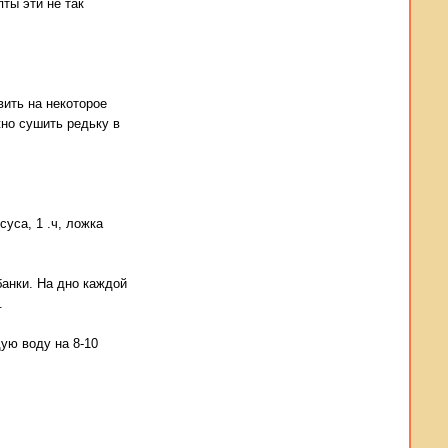
пты эти не так
вить на некоторое
жно сушить редьку в
суса, 1 .ч, ложка
банки. На дно каждой
.
щую воду на 8-10