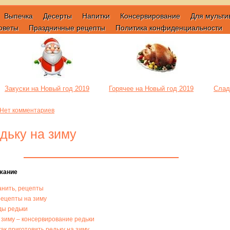
Выпечка
Десерты
Напитки
Консервирование
Для мульти
оветы
Праздничные рецепты
Политика конфиденциальности
Закуски на Новый год 2019
Горячее на Новый год 2019
Слад
Нет комментариев
едьку на зиму
жание
анить, рецепты
рецепты на зиму
ды редьки
а зиму – консервирование редьки
к приготовить редьку на зиму