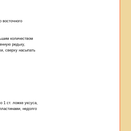
о восточного
льшим количеством
ленную редьку,
ки, сверху насыпать
 1 ст. ложке уксуса,
пластинами, недолго