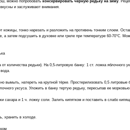
ош, можно попробовать
консервировать черную редьку на зиму
. Реце
 вкусны и заслуживают внимания.
от кожицы, тонко нарезать и разложить на противень тонким слоем. Оста
е, а затем подсушить в духовке или гриле при температуре 60-70°С. Мо
ька
 от количества редьки). На 0,5-литровую банку: 1 ст. ложка яблочного ук
 вода.
но вымыть, натереть на крупной тёрке. Простерилизовать 0,5 литровые 
блочного уксуса. Уложить в банку тертую редьку, пересыпав ее морковью
ки сахара и 1 ч. ложку соли. Залить кипятком и поставить в слабо кипя
ь, хранить в холоде.
уком