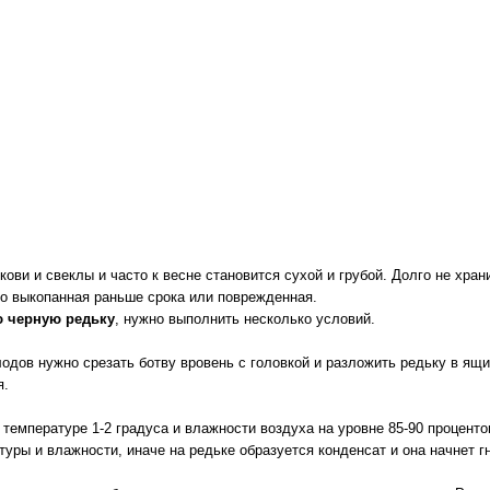
ови и свеклы и часто к весне становится сухой и грубой. Долго не хран
 но выкопанная раньше срока или поврежденная.
ю черную редьку
, нужно выполнить несколько условий.
одов нужно срезать ботву вровень с головкой и разложить редьку в ящи
я.
 температуре 1-2 градуса и влажности воздуха на уровне 85-90 проценто
уры и влажности, иначе на редьке образуется конденсат и она начнет гн