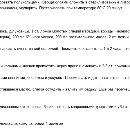
порезать полукольцами. Овощи слоями сложить в стерилизованные литро
аринадом, укупорить. Пастеризовать при температуре 80°С 20 минут
снока, 2.луковицы, 1 ст. ложка молотых специй (гвоздики, корицы, черног
перца), 200 мл 6%-ного уксуса, 200 мл растительного масла, 2 ст. ложки
нарезать очень тонкой соломкой. Посолить и оставить на 1,5-2 часа, что
и кольцами, чеснок пропустить через пресс и смешать с 2-3 ст. ложками
ыми специями, чесноком и уксусом. Перемешать и дать настояться в теч
ставшееся масло, слегка остудить и залить им редьку. Еще раз перемеш
.
лизованные стеклянные банки, накрыть капроновыми крышками и убрать 
 овощей на зиму не более 2 месяцев.