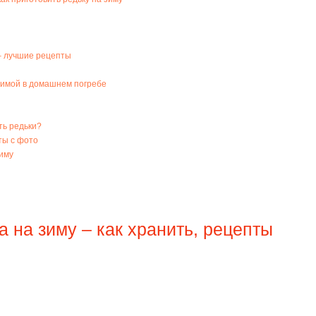
 – лучшие рецепты
зимой в домашнем погребе
ть редьки?
ты с фото
зиму
 на зиму – как хранить, рецепты