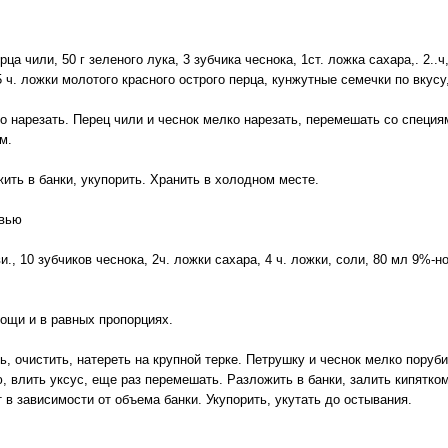
рца чили, 50 г зеленого лука, 3 зубчика чеснока, 1ст. ложка сахара,. 2..ч,
5 ч. ложки молотого красного острого перца, кунжутные семечки по вкусу
ко нарезать. Перец чили и чеснок мелко нарезать, перемешать со специя
м.
ить в банки, укупорить. Хранить в холодном месте.
овью
ви., 10 зубчиков чеснока, 2ч. ложки сахара, 4 ч. ложки, соли, 80 мл 9%-но
вощи и в равных пропорциях.
ь, очистить, натереть на крупной терке. Петрушку и чеснок мелко поруб
, влить уксус, еще раз перемешать. Разложить в банки, залить кипятко
 в зависимости от объема банки. Укупорить, укутать до остывания.