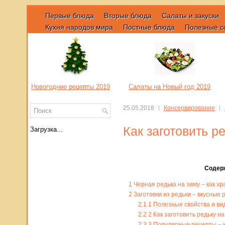
Первые блюда
Вторые блюда
Салаты и закуски
Кухня народов мира
Постные блюда
Полезные с
Новогодние рецепты 2019
Салаты на Новый год 2019
25.05.2018
Консервирование
Как заготовить р
Загрузка...
Содер
1
Черная редька на зиму – как хр
2
Заготовки из редьки – вкусные 
2.1
1 Полезные свойства и ви
2.2
2 Как заготовить редьку н
2.3
3 Популярные рецепты – ка