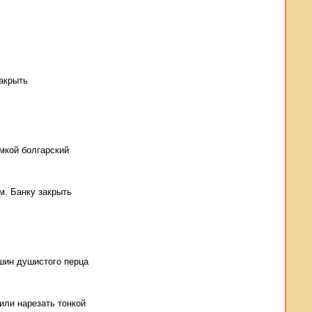
акрыть
мкой болгарский
ом. Банку закрыть
рошин душистого перца
или нарезать тонкой