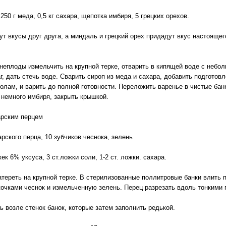
 250 г меда, 0,5 кг сахара, щепотка имбиря, 5 грецких орехов.
ут вкусы друг друга, а миндаль и грецкий орех придадут вкус настоящег
еплоды измельчить на крупной терке, отварить в кипящей воде с небо
, дать стечь воде. Сварить сироп из меда и сахара, добавить подготов
олам, и варить до полной готовности. Переложить варенье в чистые бан
 немного имбиря, закрыть крышкой.
арским перцем
гарского перца, 10 зубчиков чеснока, зелень
ек 6% уксуса, 3 ст.ложки соли, 1-2 ст. ложки. сахара.
тереть на крупной терке. В стерилизованные поллитровые банки влить по
очками чеснок и измельченную зелень. Перец разрезать вдоль тонкими 
ь возле стенок банок, которые затем заполнить редькой.