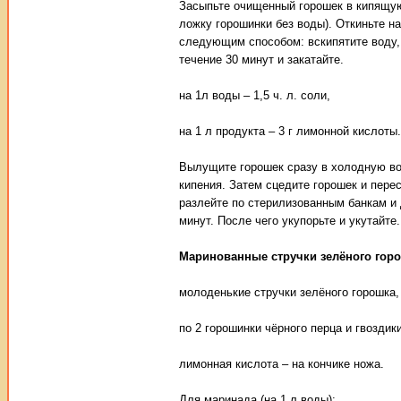
Засыпьте очищенный горошек в кипящую 
ложку горошинки без воды). Откиньте н
следующим способом: вскипятите воду, 
течение 30 минут и закатайте.
на 1л воды – 1,5 ч. л. соли,
на 1 л продукта – 3 г лимонной кислоты.
Вылущите горошек сразу в холодную вод
кипения. Затем сцедите горошек и перес
разлейте по стерилизованным банкам и 
минут. После чего укупорьте и укутайте
Маринованные стручки зелёного гор
молоденькие стручки зелёного горошка,
по 2 горошинки чёрного перца и гвоздик
лимонная кислота – на кончике ножа.
Для маринада (на 1 л воды):