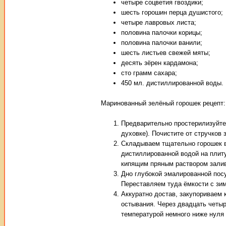
четыре соцветия гвоздики;
шесть горошин перца душистого;
четыре лавровых листа;
половина палочки корицы;
половина палочки ванили;
шесть листьев свежей мяты;
десять зёрен кардамона;
сто грамм сахара;
450 мл. дистиллированной воды.
Маринованный зелёный горошек рецепт:
Предварительно простерилизуйте
духовке). Почистите от стручков
Складываем тщательно горошек в
дистиллированной водой на плиту
кипящим пряным раствором залив
Дно глубокой эмалированной пос
Переставляем туда ёмкости с зим
Аккуратно достав, закупориваем 
остывания. Через двадцать четыр
температурой немного ниже нуля 