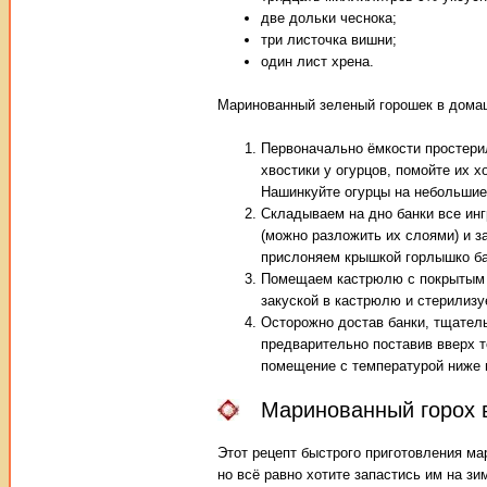
две дольки чеснока;
три листочка вишни;
один лист хрена.
Маринованный зеленый горошек в дома
Первоначально ёмкости простери
хвостики у огурцов, помойте их х
Нашинкуйте огурцы на небольшие
Складываем на дно банки все ин
(можно разложить их слоями) и з
прислоняем крышкой горлышко ба
Помещаем кастрюлю с покрытым т
закуской в кастрюлю и стерилизу
Осторожно достав банки, тщател
предварительно поставив вверх т
помещение с температурой ниже 
Маринованный горох 
Этот рецепт быстрого приготовления ма
но всё равно хотите запастись им на зи