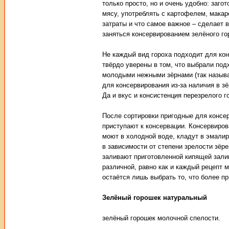
только просто, но и очень удобно: заго
мясу, употреблять с картофелем, макар
затраты и что самое важное – сделает
заняться консервированием зелёного го
Не каждый вид гороха подходит для ко
твёрдо уверены в том, что выбрали под
молодыми нежными зёрнами (так называ
для консервирования из-за наличия в з
Да и вкус и консистенция перезрелого 
После сортировки пригодные для консе
приступают к консервации. Консервиров
моют в холодной воде, кладут в эмалир
в зависимости от степени зрелости зёре
заливают приготовленной кипящей зали
различной, равно как и каждый рецепт 
остаётся лишь выбрать то, что более п
Зелёный горошек натуральный
зелёный горошек молочной спелости.