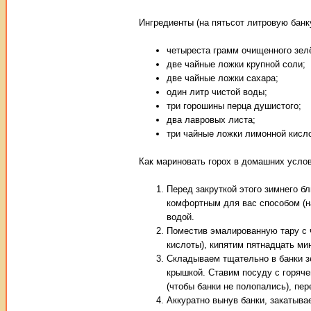
Ингредиенты (на пятьсот литровую банку
четыреста грамм очищенного зелё
две чайные ложки крупной соли;
две чайные ложки сахара;
один литр чистой воды;
три горошины перца душистого;
два лавровых листа;
три чайные ложки лимонной кисл
Как мариновать горох в домашних усло
Перед закруткой этого зимнего б
комфортным для вас способом (на
водой.
Поместив эмалированную тару с ч
кислоты), кипятим пятнадцать мин
Складываем тщательно в банки з
крышкой. Ставим посуду с горяче
(чтобы банки не полопались), пе
Аккуратно вынув банки, закатыв