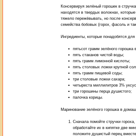
Консервируя зелёный горошек в стручка
находятся в твердых волокнах, которые
тяжело пережёвывать, но после консер
семейства бобовых (горох, фасоль и та
Ингредиенты, которые понадобятся для 
пятьсот грамм зелёного горошка в
пять стаканов чистой воды;
пять грамм лимонной кислоты;
пять столовых ложки крупной сол
пять грамм пищевой соды;
три столовые ложки сахара;
четыреста миллилитров 3% уксус
три горошины перца душистого;
палочка корицы.
Маринование зелёного горошка в домаш
Сначала помойте стручки гороха,
обработайте их в кипятке две ми
положите душистый перец вместе 