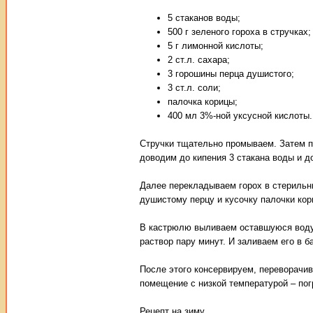
5 стаканов воды;
500 г зеленого гороха в стручках;
5 г лимонной кислоты;
2 ст.л. сахара;
3 горошины перца душистого;
3 ст.л. соли;
палочка корицы;
400 мл 3%-ной уксусной кислоты.
Стручки тщательно промываем. Затем п
доводим до кипения 3 стакана воды и 
Далее перекладываем горох в стерильны
душистому перцу и кусочку палочки кор
В кастрюлю выливаем оставшуюся воду,
раствор пару минут. И заливаем его в б
После этого консервируем, переворачив
помещение с низкой температурой – погр
Рецепт на зиму