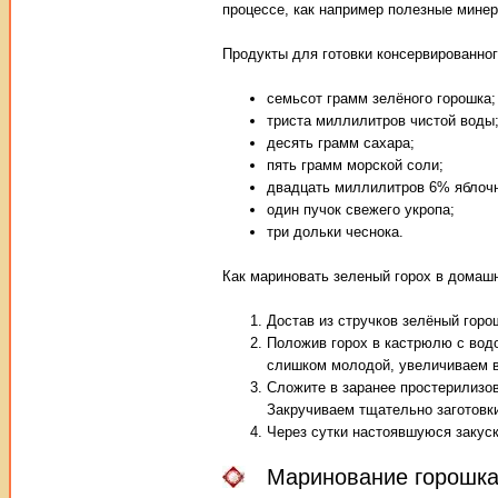
процессе, как например полезные мине
Продукты для готовки консервированног
семьсот грамм зелёного горошка;
триста миллилитров чистой воды
десять грамм сахара;
пять грамм морской соли;
двадцать миллилитров 6% яблочн
один пучок свежего укропа;
три дольки чеснока.
Как мариновать зеленый горох в домаш
Достав из стручков зелёный горо
Положив горох в кастрюлю с водо
слишком молодой, увеличиваем в
Сложите в заранее простерилизов
Закручиваем тщательно заготовк
Через сутки настоявшуюся закуск
Маринование горошка