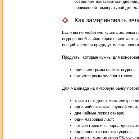
оставляем настаиваться двенадц
пониженной температурой для да
Как замариновать зел
Если вы не любитель кушать зелёный гор
огурцов необычайно хорошо сочетается
специй и зелени придадут слегка пряны
Продукты, которые нужны для консерва
один килограмм свежих огурцов;
пятьсот грамм зелёного гороха.
Для маринада на литровую банку потре
триста пятьдесят миллилитров чи
одна чайная ложка крупной соли;
две чайные ложки сахара;
один лавровый лист;
четыре горошины перца душистог
одно соцветие (зонтик) укропа;
тридцать миллилитров 9% уксусн