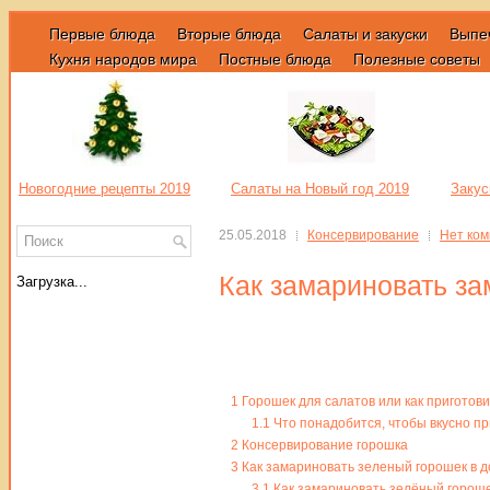
Первые блюда
Вторые блюда
Салаты и закуски
Выпе
Кухня народов мира
Постные блюда
Полезные советы
Новогодние рецепты 2019
Салаты на Новый год 2019
Закус
25.05.2018
Консервирование
Нет ко
Как замариновать з
Загрузка...
1
Горошек для салатов или как пригото
1.1
Что понадобится, чтобы вкусно п
2
Консервирование горошка
3
Как замариновать зеленый горошек в 
3.1
Как замариновать зелёный гороше