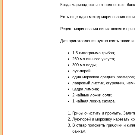
Когда маринад остынет полностью, банк
Есть еще один метод маринования синих
Рецепт маринования синих ножек с пря
Для приготовления нужно взять такие и
1,5 килограмма грибов;
250 мл винного уксуса;
300 мл воды;
лук-порей;
одна морковка средних размеров;
лавровый листик, огуречник, немн
цедра лимона;
2 чайные ложки соли;
1 чайная ложка сахара.
Грибы очистить и промыть. Залить
Лук-порей и морковку нарезать кр
В отвар положить грибочки и кип
банкам.