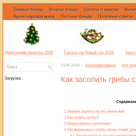
Первые блюда
Вторые блюда
Салаты и закуски
Выпе
Кухня народов мира
Постные блюда
Полезные советы
Новогодние рецепты 2019
Салаты на Новый год 2019
Закус
23.05.2018
Консервирование
Нет ко
Как засолить грибы 
Загрузка...
Содержан
1
Зимние разносолы из синеножки
2
Как солить грибы?
3
Маринование синеножки
4
Как мариновать грибы синие ножки: д
4.1
Традиционный рецепт маринованны