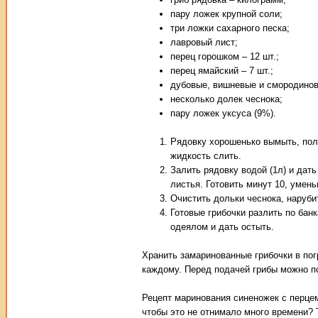
пару ложек крупной соли;
три ложки сахарного песка;
лавровый лист;
перец горошком – 12 шт.;
перец ямайский – 7 шт.;
дубовые, вишневые и смородинов
несколько долек чеснока;
пару ложек уксуса (9%).
Рядовку хорошенько вымыть, поло
жидкость слить.
Залить рядовку водой (1л) и дат
листья. Готовить минут 10, умень
Очистить дольки чеснока, наруби
Готовые грибочки разлить по бан
одеялом и дать остыть.
Хранить замаринованные грибочки в пог
каждому. Перед подачей грибы можно п
Рецепт маринования синеножек с перцем
чтобы это не отнимало много времени? 