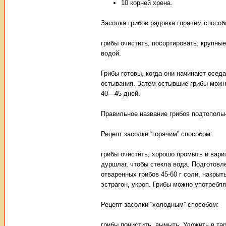
10 корней хрена.
Засолка грибов рядовка горячим способ
грибы очистить, посортировать; крупны
водой.
Грибы готовы, когда они начинают осед
остывания. Затем остывшие грибы можно
40—45 дней.
Правильное название грибов подтополь
Рецепт засолки “горячим” способом:
грибы очистить, хорошо промыть и вари
дуршлаг, чтобы стекла вода. Подготовле
отваренных грибов 45-60 г соли, накрыт
эстрагон, укроп. Грибы можно употребля
Рецепт засолки “холодным” способом:
грибы почистить, вымыть. Уложить в та