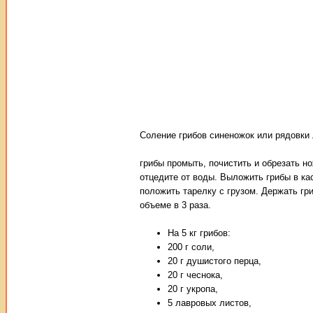
Соление грибов синеножок или рядовки 
грибы промыть, почистить и обрезать но
отцедите от воды. Выложить грибы в к
положить тарелку с грузом. Держать гр
объеме в 3 раза.
На 5 кг грибов:
200 г соли,
20 г душистого перца,
20 г чеснока,
20 г укропа,
5 лавровых листов,