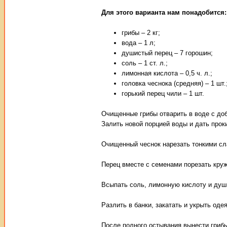
Для этого варианта нам понадобится:
грибы – 2 кг;
вода – 1 л;
душистый перец – 7 горошин;
соль – 1 ст. л.;
лимонная кислота – 0,5 ч. л.;
головка чеснока (средняя) – 1 шт.
горький перец чили – 1 шт.
Очищенные грибы отварить в воде с доб
Залить новой порцией воды и дать прок
Очищенный чеснок нарезать тонкими сл
Перец вместе с семенами порезать круж
Всыпать соль, лимонную кислоту и души
Разлить в банки, закатать и укрыть оде
После полного остывания вынести грибы