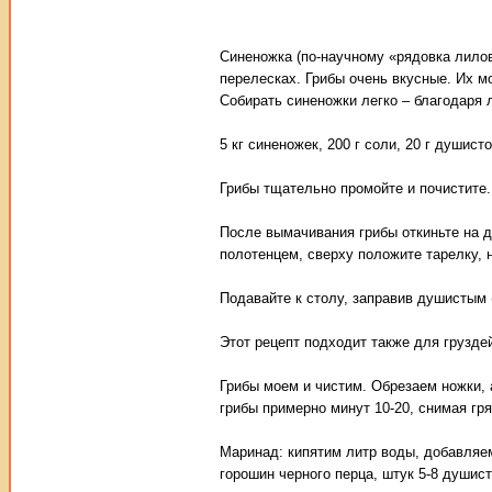
Синеножка (по-научному «рядовка лилов
перелесках. Грибы очень вкусные. Их мо
Собирать синеножки легко – благодаря 
5 кг синеножек, 200 г соли, 20 г душисто
Грибы тщательно промойте и почистите.
После вымачивания грибы откиньте на 
полотенцем, сверху положите тарелку, н
Подавайте к столу, заправив душистым
Этот рецепт подходит также для груздей
Грибы моем и чистим. Обрезаем ножки,
грибы примерно минут 10-20, снимая гр
Маринад: кипятим литр воды, добавляем 
горошин черного перца, штук 5-8 душис