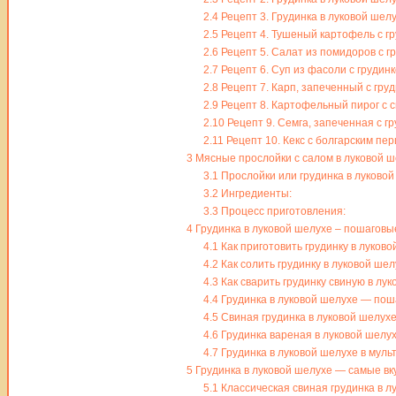
2.4
Рецепт 3. Грудинка в луковой шел
2.5
Рецепт 4. Тушеный картофель с гр
2.6
Рецепт 5. Салат из помидоров с г
2.7
Рецепт 6. Суп из фасоли с грудинк
2.8
Рецепт 7. Карп, запеченный с гру
2.9
Рецепт 8. Картофельный пирог с с
2.10
Рецепт 9. Семга, запеченная с г
2.11
Рецепт 10. Кекс с болгарским пер
3
Мясные прослойки с салом в луковой 
3.1
Прослойки или грудинка в луковой
3.2
Ингредиенты:
3.3
Процесс приготовления:
4
Грудинка в луковой шелухе – пошаговые
4.1
Как приготовить грудинку в луково
4.2
Как солить грудинку в луковой шел
4.3
Как сварить грудинку свиную в лу
4.4
Грудинка в луковой шелухе — пош
4.5
Свиная грудинка в луковой шелух
4.6
Грудинка вареная в луковой шелу
4.7
Грудинка в луковой шелухе в муль
5
Грудинка в луковой шелухе — самые вк
5.1
Классическая свиная грудинка в л