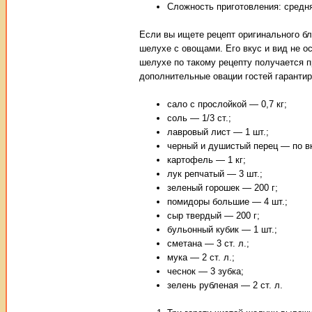
Сложность приготовления: средн
Если вы ищете рецепт оригинального бл
шелухе с овощами. Его вкус и вид не 
шелухе по такому рецепту получается п
дополнительные овации гостей гаранти
сало с прослойкой — 0,7 кг;
соль — 1/3 ст.;
лавровый лист — 1 шт.;
черный и душистый перец — по в
картофель — 1 кг;
лук репчатый — 3 шт.;
зеленый горошек — 200 г;
помидоры большие — 4 шт.;
сыр твердый — 200 г;
бульонный кубик — 1 шт.;
сметана — 3 ст. л.;
мука — 2 ст. л.;
чеснок — 3 зубка;
зелень рубленая — 2 ст. л.