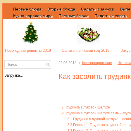
Первые блюда
Вторые блюда
Салаты и закуски
Выпе
Кухня народов мира
Постные блюда
Полезные советы
Новогодние рецепты 2019
Салаты на Новый год 2019
Закус
23.05.2018
Консервирование
Нет ко
Как засолить грудин
Загрузка...
1
Грудинка в луковой шелухе
2
Грудинка в луковой шелухе самый вкус
2.1
Грудинка в луковой шелухе – осн
2.2
Рецепт 1. Грудинка в луковой шел
2.3
Рецепт 2. Грудинка в луковой шел