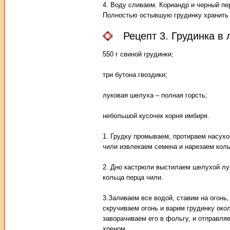
4. Воду сливаем. Кориандр и черный пе
Полностью остывшую грудинку хранить 
Рецепт 3. Грудинка в
550 г свиной грудинки;
три бутона гвоздики;
луковая шелуха – полная горсть;
небольшой кусочек корня имбиря.
1. Грудку промываем, протираем насух
чили извлекаем семена и нарезаем кол
2. Дно кастрюли выстилаем шелухой лу
кольца перца чили.
3.Заливаем все водой, ставим на огонь,
скручиваем огонь и варим грудинку око
заворачиваем его в фольгу, и отправля
хреном.