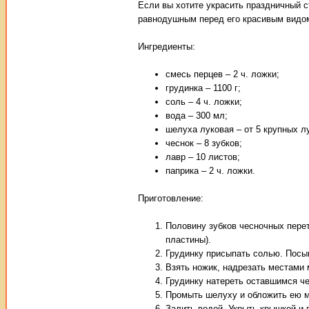
Если вы хотите украсить праздничный с
равнодушным перед его красивым видо
Ингредиенты:
смесь перцев – 2 ч. ложки;
грудинка – 1100 г;
соль – 4 ч. ложки;
вода – 300 мл;
шелуха луковая – от 5 крупных л
чеснок – 8 зубков;
лавр – 10 листов;
паприка – 2 ч. ложки.
Приготовление:
Половину зубков чесночных пере
пластины).
Грудинку присыпать солью. Посып
Взять ножик, надрезать местами 
Грудинку натереть оставшимся че
Промыть шелуху и обложить ею мя
Залить водой. Укрыть крышкой и 