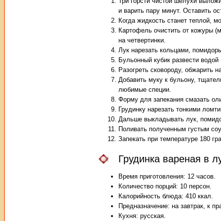
Три горсти чистой шелухи выложи
и варить пару минут. Оставить ос
Когда жидкость станет теплой, м
Картофель очистить от кожуры (м
на четвертинки.
Лук нарезать кольцами, помидор
Бульонный кубик развести водой (
Разогреть сковороду, обжарить на
Добавить муку к бульону, тщател
любимые специи.
Форму для запекания смазать ол
Грудинку нарезать тонкими ломти
Дальше выкладывать лук, помид
Поливать полученным густым соу
Запекать при температуре 180 гра
Грудинка вареная в л
Время приготовления: 12 часов.
Количество порций: 10 персон.
Калорийность блюда: 410 ккал.
Предназначение: на завтрак, к пр
Кухня: русская.