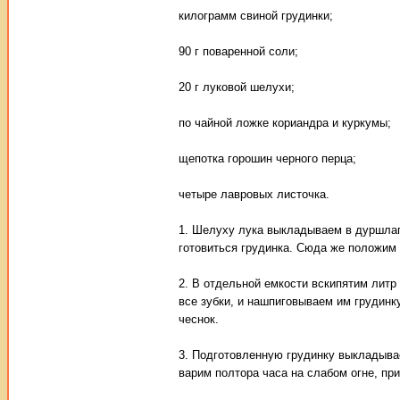
килограмм свиной грудинки;
90 г поваренной соли;
20 г луковой шелухи;
по чайной ложке кориандра и куркумы;
щепотка горошин черного перца;
четыре лавровых листочка.
1. Шелуху лука выкладываем в дуршлаг
готовиться грудинка. Сюда же положим 
2. В отдельной емкости вскипятим литр 
все зубки, и нашпиговываем им грудинк
чеснок.
3. Подготовленную грудинку выкладыва
варим полтора часа на слабом огне, пр