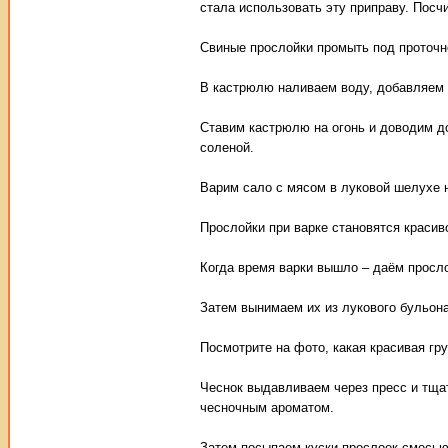
стала использовать эту приправу. Пос
Свиные прослойки промыть под проточн
В кастрюлю наливаем воду, добавляем
Ставим кастрюлю на огонь и доводим д
соленой.
Варим сало с мясом в луковой шелухе н
Прослойки при варке становятся красиво
Когда время варки вышло – даём просл
Затем вынимаем их из лукового бульона
Посмотрите на фото, какая красивая гр
Чеснок выдавливаем через пресс и тща
чесночным ароматом.
Затем посыпаем куски прослоек смесью 