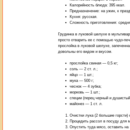
Калорийность блюда: 395 ккал.
Предназначение: на ужин, к праз
Кухня: русская.
Сложность приготовления: средн
Грудинка в луковой шелухе в мультива
просто отварить ее с помощью чудо-печ
прослойка в луковой шелухе, запеченна
довольны его видом и вкусом.
прослойка свиная — 0,5 кг;
соль — 2 ст. л.;
яйцо — 1 шт.;
мука — 500 г;
чеснок — 4 зубка;
морковь — 1 шт.;
специи (перец черный и душистый
майонез — 1 ст. л.
Очистки лука (2 большие горсти) 
Процедить рассол в посуду для 
Опустить туда мясо, оставить на