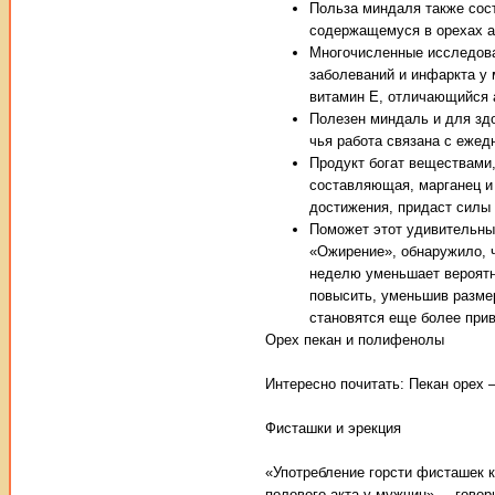
Польза миндаля также сос
содержащемуся в орехах а
Многочисленные исследова
заболеваний и инфаркта у
витамин E, отличающийся 
Полезен миндаль и для здо
чья работа связана с еже
Продукт богат веществами,
составляющая, марганец и
достижения, придаст силы
Поможет этот удивительны
«Ожирение», обнаружило, ч
неделю уменьшает вероятно
повысить, уменьшив размер
становятся еще более при
Орех пекан и полифенолы
Интересно почитать: Пекан орех –
Фисташки и эрекция
«Употребление горсти фисташек 
полового акта у мужчин», – гово