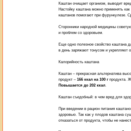
Каштан очищает организм, выводит вре
Настойку каштана можно применять как 
каштанов помогают при фурункулезе. Ср
Сторонники народной медицины советуют
и проблем со здоровьем.
Еще одно полезное свойство каштана д
в день заряжают тонусом и укрепляют о
Калорийность каштана
Каштан – прекрасная альтернатива выс
продукт –
166 ккал на 100 г
продукта. Ж
Повышается до 202 ккал
.
Каштан съедобный: в чем вред для здо
При введении в рацион питания каштано
здоровью. Так как у плодов каштана с
отказаться от продукта, чтобы не нанес