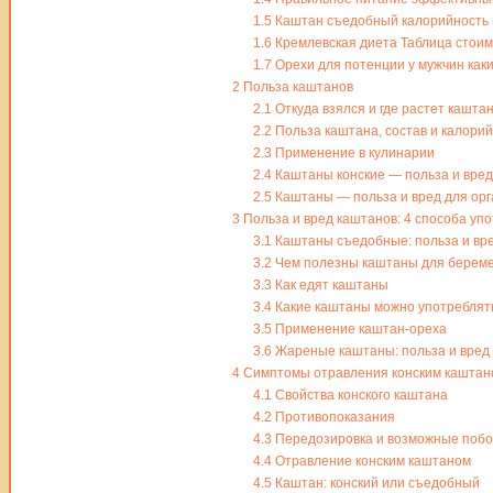
1.5
Каштан съедобный калорийность п
1.6
Кремлевская диета Таблица стоим
1.7
Орехи для потенции у мужчин как
2
Польза каштанов
2.1
Откуда взялся и где растет кашта
2.2
Польза каштана, состав и калори
2.3
Применение в кулинарии
2.4
Каштаны конские — польза и вред
2.5
Каштаны — польза и вред для ор
3
Польза и вред каштанов: 4 способа уп
3.1
Каштаны съедобные: польза и вр
3.2
Чем полезны каштаны для берем
3.3
Как едят каштаны
3.4
Какие каштаны можно употреблят
3.5
Применение каштан-ореха
3.6
Жареные каштаны: польза и вред
4
Симптомы отравления конским каштан
4.1
Свойства конского каштана
4.2
Противопоказания
4.3
Передозировка и возможные поб
4.4
Отравление конским каштаном
4.5
Каштан: конский или съедобный