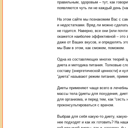
правильным, здоровым – тут, как говори
появляются чуть ли не каждый день (ча
На этом сайте мы познакомим Вас с са
и недостатками. Вряд ли можно сделать
не годится. Наверно, все они (или почт
окажется наиболее эффективной – это 
даже от Ваших вкусов, и определять э
мы Вам в этом, как сможем, поможем.
Одна из составляющих многих теорий зд
диета и методика питания. Толковые сл
составу (энергетической ценности) и к
“диета” называют режим питания, приме
Диеты применяют чаще всего в лечебны
массы тела (диеты для похудения, диет
для организма, и перед тем, как “сесть
проконсультироваться с врачом.
Выбрав для себя какую-то диету, какую
нее подходят и как их готовить? На на
той или иной диеты, так и, казалось бы