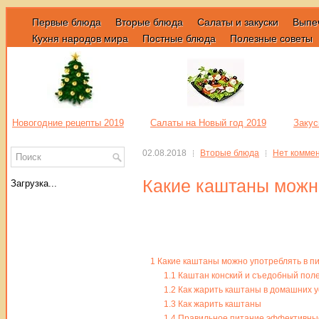
Первые блюда
Вторые блюда
Салаты и закуски
Выпе
Кухня народов мира
Постные блюда
Полезные советы
Новогодние рецепты 2019
Салаты на Новый год 2019
Закус
02.08.2018
Вторые блюда
Нет комме
Какие каштаны можн
Загрузка...
1
Какие каштаны можно употреблять в п
1.1
Каштан конский и съедобный поле
1.2
Как жарить каштаны в домашних у
1.3
Как жарить каштаны
1.4
Правильное питание эффективные