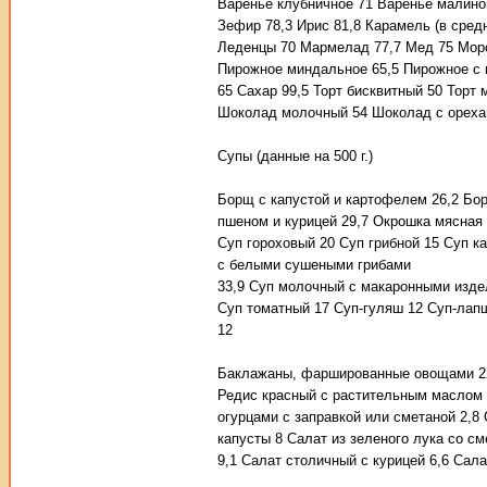
Варенье клубничное 71 Варенье малино
Зефир 78,3 Ирис 81,8 Карамель (в сре
Леденцы 70 Мармелад 77,7 Мед 75 Мор
Пирожное миндальное 65,5 Пирожное с 
65 Сахар 99,5 Торт бисквитный 50 Торт
Шоколад молочный 54 Шоколад с ореха
Супы (данные на 500 г.)
Борщ с капустой и картофелем 26,2 Бор
пшеном и курицей 29,7 Окрошка мясная 
Суп гороховый 20 Суп грибной 15 Суп 
с белыми сушеными грибами
33,9 Суп молочный с макаронными изде
Суп томатный 17 Суп-гуляш 12 Суп-лапш
12
Баклажаны, фаршированные овощами 22,
Редис красный с растительным маслом 3
огурцами с заправкой или сметаной 2,8 
капусты 8 Салат из зеленого лука со см
9,1 Салат столичный с курицей 6,6 Сал