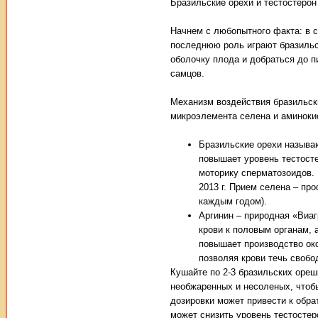
Бразильские орехи и тестостерон
Начнем с любопытного факта: в 
последнюю роль играют бразильс
оболочку плода и добраться до п
самцов.
Механизм воздействия бразильски
микроэлемента селена и аминоки
Бразильские орехи называ
повышает уровень тестосте
моторику сперматозоидов.
2013 г. Прием селена – пр
каждым годом).
Аргинин – природная «Виаг
крови к половым органам, 
повышает производство окс
позволяя крови течь свобо
Кушайте по 2-3 бразильских ореш
необжаренных и несоленых, чтоб
дозировки может привести к обра
может снизить уровень тестостер