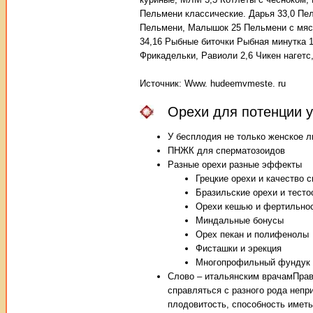
Пельмени классические. Дарья 33,0 Пе
Пельмени, Малышок 25 Пельмени с мяс
34,16 Рыбные биточки Рыбная минутка 1
Фрикадельки, Равиоли 2,6 Чикен нагет
Источник: Www. hudeemvmeste. ru
Орехи для потенции 
У бесплодия не только женское л
ПНЖК для сперматозоидов
Разные орехи разные эффекты
Грецкие орехи и качество 
Бразильские орехи и тесто
Орехи кешью и фертильно
Миндальные бонусы
Орех пекан и полифенолы
Фисташки и эрекция
Многопрофильный фундук
Слово – итальянским врачамПрав
справляться с разного рода непр
плодовитость, способность имет