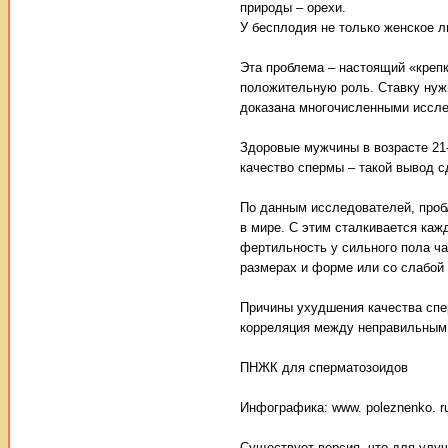
природы – орехи.
У бесплодия не только женское л
Эта проблема – настоящий «крепк
положительную роль. Ставку нужн
доказана многочисленными иссл
Здоровые мужчины в возрасте 21
качество спермы – такой вывод 
По данным исследователей, проб
в мире. С этим сталкивается каж
фертильность у сильного пола ч
размерах и форме или со слабой
Причины ухудшения качества спе
корреляция между неправильным 
ПНЖК для сперматозоидов
Инфографика: www. poleznenko. ru
Существует версия, что для улу