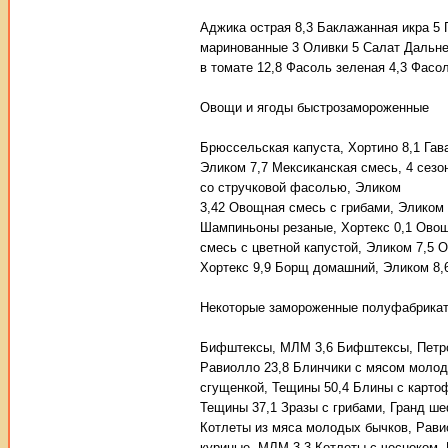
Аджика острая 8,3 Баклажанная икра 5 
маринованные 3 Оливки 5 Салат Дальне
в томате 12,8 Фасоль зеленая 4,3 Фасо
Овощи и ягоды быстрозамороженные
Брюссельская капуста, Хортино 8,1 Гава
Эликом 7,7 Мексиканская смесь, 4 сез
со стручковой фасолью, Эликом
3,42 Овощная смесь с грибами, Эликом 
Шампиньоны резаные, Хортекс 0,1 Овощ
смесь с цветной капустой, Эликом 7,5 
Хортекс 9,9 Борщ домашний, Эликом 8,6
Некоторые замороженные полуфабрика
Бифштексы, МЛМ 3,6 Бифштексы, Петро
Равиолло 23,8 Блинчики с мясом молод
сгущенкой, Тещины 50,4 Блины с карто
Тещины 37,1 Зразы с грибами, Гранд ше
Котлеты из мяса молодых бычков, Равио
куриные, МЛМ 3,3 Котлеты с чесноком,