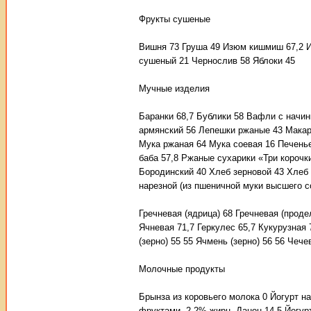
Фрукты сушеные
Вишня 73 Груша 49 Изюм кишмиш 67,2 Из
сушеный 21 Чернослив 58 Яблоки 45
Мучные изделия
Баранки 68,7 Бублики 58 Вафли с начи
армянский 56 Лепешки ржаные 43 Макар
Мука ржаная 64 Мука соевая 16 Печенье
баба 57,8 Ржаные сухарики «Три короч
Бородинский 40 Хлеб зерновой 43 Хлеб 
нарезной (из пшеничной муки высшего с
Гречневая (ядрица) 68 Гречневая (проде
Ячневая 71,7 Геркулес 65,7 Кукурузная 
(зерно) 55 55 Ячмень (зерно) 56 56 Чечев
Молочные продукты
Брынза из коровьего молока 0 Йогурт на
фруктами, 2,2% жирн. Данон 14,5 Йогурт