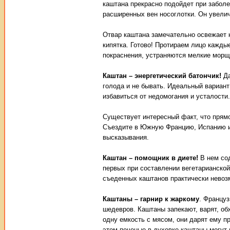
каштана прекрасно подойдет при забол
расширенных вен носоглотки. Он увелич
Отвар каштана замечательно освежает к
кипятка. Готово! Протираем лицо каждые
покраснения, устраняются мелкие морщ
Каштан – энергетический батончик!
Да
голода и не бывать. Идеальный вариант
избавиться от недомогания и усталости.
Существует интересный факт, что прям
Съездите в Южную Францию, Испанию ил
высказывания.
Каштан – помощник в диете!
В нем сод
первых при составлении вегетарианской
съеденных каштанов практически невозм
Каштаны – гарнир к жаркому
. Францу
шедевров. Каштаны запекают, варят, об
одну емкость с мясом, они дарят ему п
этом печеные в духовке каштаны могут