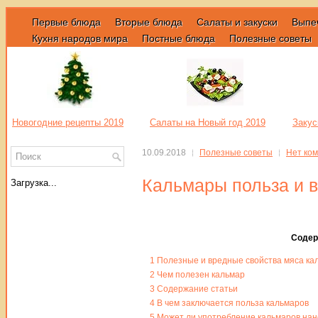
Первые блюда
Вторые блюда
Салаты и закуски
Выпе
Кухня народов мира
Постные блюда
Полезные советы
Новогодние рецепты 2019
Салаты на Новый год 2019
Закус
10.09.2018
Полезные советы
Нет ко
Кальмары польза и в
Загрузка...
Содер
1
Полезные и вредные свойства мяса ка
2
Чем полезен кальмар
3
Содержание статьи
4
В чем заключается польза кальмаров
5
Может ли употребление кальмаров нан