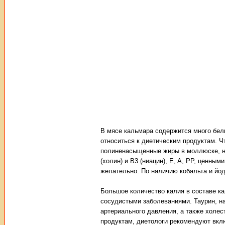
В мясе кальмара содержится много белк
относиться к диетическим продуктам. Чт
полиненасыщенные жиры в моллюске, на
(холин) и B3 (ниацин), E, A, PP, ценны
желательно. По наличию кобальта и йо
Большое количество калия в составе к
сосудистыми заболеваниями. Таурин, н
артериального давления, а также холес
продуктам, диетологи рекомендуют вклю