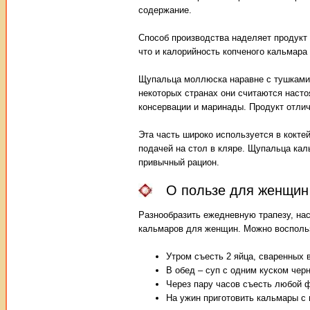
содержание.
Способ производства наделяет продукт 
что и калорийность копченого кальмара
Щупальца моллюска наравне с тушками 
некоторых странах они считаются наст
консервации и маринады. Продукт отлич
Эта часть широко используется в кокт
подачей на стол в кляре. Щупальца кал
привычный рацион.
О пользе для женщин
Разнообразить ежедневную трапезу, нас
кальмаров для женщин. Можно воспольз
Утром съесть 2 яйца, сваренных 
В обед – суп с одним куском черн
Через пару часов съесть любой ф
На ужин приготовить кальмары с 