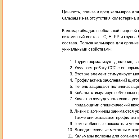
Ценность, польза и вред кальмаров дл
бальзам из-за отсутствия холестерина 
Кальмар обладает небольшой пищевой ц
витаминный состав – С, Е, РР и группа
состава. Польза кальмаров для органи
уникальными свойствами:
Таурин нормализует давление, з
Улучшает работу ССС с ее норма
Этот же элемент стимулирует мо
Профилактика заболеваний щито
Печень защищают полиненасыще
Кобальт стимулирует обменные п
Качество желудочного сока с ус
придающими специфический вкус
Лизин с аргинином занимаются у
Также они оказывают профилактич
Гемоглобиновые показатели увел
Выводит тяжелые металлы с токс
Кальмары полезны для организма