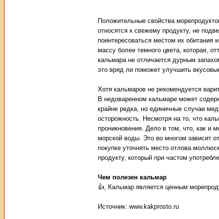
Положительные свойства морепродуктов,
относятся к свежему продукту, не подв
поинтересоваться местом их обитания 
массу более темного цвета, которая, от
кальмара не отличается дурным запахом
это вряд ли поможет улучшить вкусовы
Хотя кальмаров не рекомендуется варит
В недоваренном кальмаре может содерж
крайне редка, но единичные случаи ме
осторожность. Несмотря на то, что каль
проникновения. Дело в том, что, как и 
морской воды. Это во многом зависит о
покупке уточнять место отлова моллюс
продукту, который при частом употребл
Чем полезен кальмар
👍, Кальмар является ценным морепрод
Источник: www.kakprosto.ru