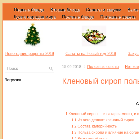
Первые блюда
Вторые блюда
Салаты и закуски
Выпе
Кухня народов мира
Постные блюда
Полезные советы
Новогодние рецепты 2019
Салаты на Новый год 2019
Закус
15.09.2018
Полезные советы
Нет ко
Кленовый сироп поль
Загрузка...
С
1
Кленовый сироп — и сахар заменит, и 
1.1
Из чего делают кленовый сироп
1.2
Состав, калорийность
1.3
Польза сиропа и влияние на орга
1.4
Возможный вред