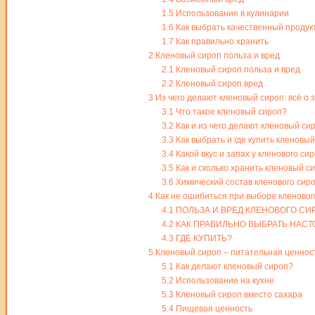
1.5
Использование в кулинарии
1.6
Как выбрать качественный продук
1.7
Как правильно хранить
2
Кленовый сироп польза и вред
2.1
Кленовый сироп польза и вред
2.2
Кленовый сироп вред
3
Из чего делают кленовый сироп: всё о з
3.1
Что такое кленовый сироп?
3.2
Как и из чего делают кленовый си
3.3
Как выбрать и где купить кленовый
3.4
Какой вкус и запах у кленового си
3.5
Как и сколько хранить кленовый с
3.6
Химический состав кленового сир
4
Как не ошибиться при выборе кленовог
4.1
ПОЛЬЗА И ВРЕД КЛЕНОВОГО СИ
4.2
КАК ПРАВИЛЬНО ВЫБРАТЬ НАС
4.3
ГДЕ КУПИТЬ?
5
Кленовый сироп – питательная ценност
5.1
Как делают кленовый сироп?
5.2
Использование на кухне
5.3
Кленовый сироп вместо сахара
5.4
Пищевая ценность