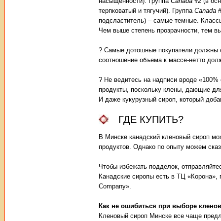
насыщенности). Группа
Canada #2
(в осн
терпковатый и тягучий). Группа
Canada 
подсластитель) – самые темные. Классы
Чем выше степень прозрачности, тем вы
? Самые дотошные покупатели должны о
соотношение объема к массе-нетто долж
? Не ведитесь на надписи вроде «100% 
продукты, поскольку клены, дающие для
И даже кукурузный сироп, который доба
ГДЕ КУПИТЬ?
В Минске канадский кленовый сироп мо
продуктов. Однако по опыту можем сказ
Чтобы избежать подделок, отправляйтес
Канадские сиропы есть в ТЦ «Корона», г
Company».
Как не ошибиться при выборе кленов
Кленовый сироп Минске все чаще предла