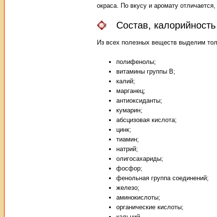
окраса. По вкусу и аромату отличается,
Состав, калорийность
Из всех полезных веществ выделим тол
полифенолы;
витамины группы В;
калий;
марганец;
антиоксиданты;
кумарин;
абсцизовая кислота;
цинк;
тиамин;
натрий;
олигосахариды;
фосфор;
фенольная группа соединений;
железо;
аминокислоты;
органические кислоты;
кальций.