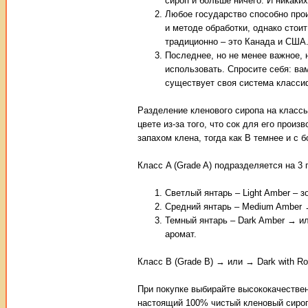
сироп и больше ничего. И никаких
Любое государство способно про
и методе обработки, однако стои
традиционно – это Канада и США
Последнее, но не менее важное, н
использовать. Спросите себя: ва
существует своя система класси
Разделение кленового сиропа на классы 
цвете из-за того, что сок для его прои
запахом клена, тогда как B темнее и с
Класс A (Grade A) подразделяется на 3 
Светлый янтарь – Light Amber – з
Средний янтарь – Medium Amber →
Темный янтарь – Dark Amber → ил
аромат.
Класс B (Grade B) → или → Dark with Ro
При покупке выбирайте высококачестве
настоящий 100% чистый кленовый сироп,