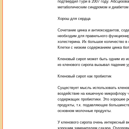
подтвердил Гури в 2007 году. Абсцизов
метаболическим синдромом и диабетом 
Хорош для сердца
Сочетание цинка и антиоксидантов, со
необходим для правильного функционир
холестерина. Их большое количество в 
Клетки с низким содержанием цинка бо
Кленовый сироп может быть одним из ис
из кленового сиропа вызывал падение 
Кленовый сироп как пробиотик
Существует мысль использовать кленов
воздействие на кишечную микрофлору че
содержащих пробиотики. Это хорошее р
продукты, т.к. подавляющее большинств
основном молочные продукты.
У кленового сиропа очень интересный в
хорошим заменителем сахара. Оздорови