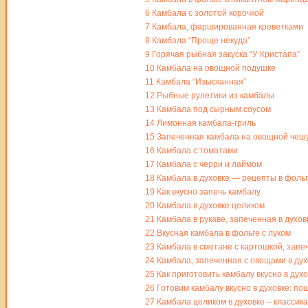
6
Камбала с золотой корочкой
7
Камбала, фаршированная креветками
8
Камбала “Проще некуда”
9
Горячая рыбная закуска “У Кристапа”
10
Камбала на овощной подушке
11
Камбала “Изысканная”
12
Рыбные рулетики из камбалы
13
Камбала под сырным соусом
14
Лимонная камбала-гриль
15
Запеченная камбала на овощной чеш
16
Камбала с томатами
17
Камбала с черри и лаймом
18
Камбала в духовке — рецепты в фольг
19
Как вкусно запечь камбалу
20
Камбала в духовке целиком
21
Камбала в рукаве, запеченная в духов
22
Вкусная камбала в фольге с луком
23
Камбала в сметане с картошкой, запе
24
Камбала, запеченная с овощами в дух
25
Как приготовить камбалу вкусно в дух
26
Готовим камбалу вкусно в духовке: п
27
Камбала целиком в духовке – классика