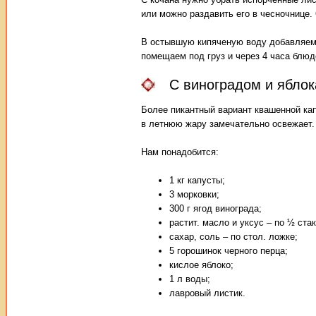
или можно раздавить его в чесночнице.
В остывшую кипяченую воду добавляем 
помещаем под груз и через 4 часа блюд
С виноградом и ябло
Более пикантный вариант квашенной кап
в летнюю жару замечательно освежает.
Нам понадобится:
1 кг капусты;
3 морковки;
300 г ягод винограда;
растит. масло и уксус – по ½ стак
сахар, соль – по стол. ложке;
5 горошинок черного перца;
кислое яблоко;
1 л воды;
лавровый листик.