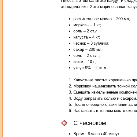
Плюсы в этом салатике найдут и сладко
холодильнике. Хотя маринованная капус
растительное масло – 200 мл;
морковь – 1 кг;
соль – 2 ст.л.
капуста – 4 кг;
чеснок – 3 зубчика;
сахар – 200 мл;
соль – 2 ст.л.;
изюм – 10 г;
уксус 9% – 2 ст.л.
Капустные листья хорошенько про
Морковку нашинковать тонкой сол
Смешать измельченные компонент
Воду заправить солью и сахаром,
После очередного закипания зал
Настаивать в теплом месте около
С чесноком
Время: 6 часов 40 минут.