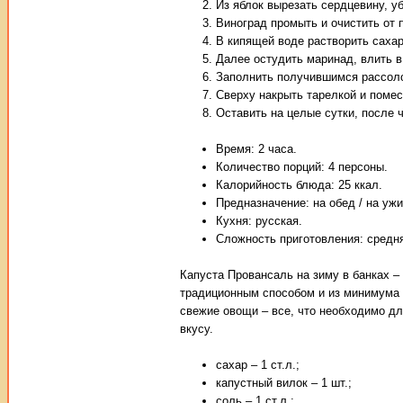
Из яблок вырезать сердцевину, уб
Виноград промыть и очистить от 
В кипящей воде растворить сахар
Далее остудить маринад, влить в
Заполнить получившимся рассоло
Сверху накрыть тарелкой и помест
Оставить на целые сутки, после 
Время: 2 часа.
Количество порций: 4 персоны.
Калорийность блюда: 25 ккал.
Предназначение: на обед / на ужи
Кухня: русская.
Сложность приготовления: средн
Капуста Провансаль на зиму в банках –
традиционным способом и из минимума п
свежие овощи – все, что необходимо дл
вкусу.
сахар – 1 ст.л.;
капустный вилок – 1 шт.;
соль – 1 ст.л.;