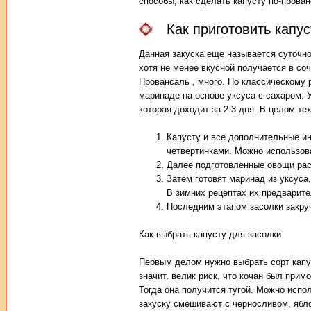
способы, как сделать капусту по-прова
Как приготовить капу
Данная закуска еще называется суточно
хотя не менее вкусной получается в со
Провансаль , много. По классическому 
маринаде на основе уксуса с сахаром. 
которая доходит за 2-3 дня. В целом т
Капусту и все дополнительные и
четвертинками. Можно использова
Далее подготовленные овощи рас
Затем готовят маринад из уксуса
В зимних рецептах их предварите
Последним этапом засолки закру
Как выбрать капусту для засолки
Первым делом нужно выбрать сорт капу
значит, велик риск, что кочан был прим
Тогда она получится тугой. Можно испо
закуску смешивают с черносливом, ябл