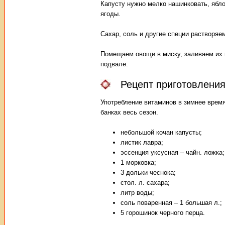
Капусту нужно мелко нашинковать, ябло
ягоды.
Сахар, соль и другие специи растворяе
Помещаем овощи в миску, заливаем их м
подвале.
Рецепт приготовления
Употребление витаминов в зимнее время
банках весь сезон.
небольшой кочан капусты;
листик лавра;
эссенция уксусная – чайн. ложка;
1 морковка;
3 дольки чеснока;
стол. л. сахара;
литр воды;
соль поваренная – 1 большая л.;
5 горошинок черного перца.