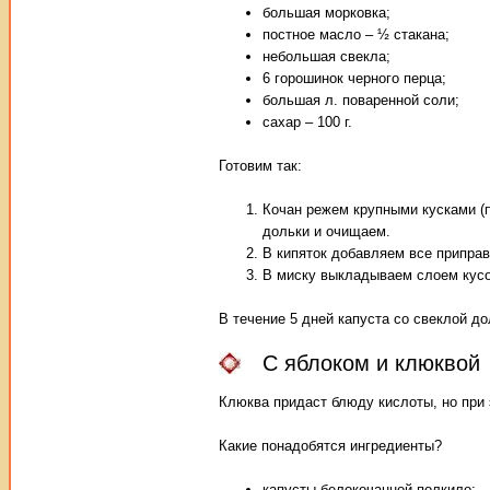
большая морковка;
постное масло – ½ стакана;
небольшая свекла;
6 горошинок черного перца;
большая л. поваренной соли;
сахар – 100 г.
Готовим так:
Кочан режем крупными кусками (п
дольки и очищаем.
В кипяток добавляем все приправы
В миску выкладываем слоем кусо
В течение 5 дней капуста со свеклой до
С яблоком и клюквой
Клюква придаст блюду кислоты, но при 
Какие понадобятся ингредиенты?
капусты белокочанной полкило;