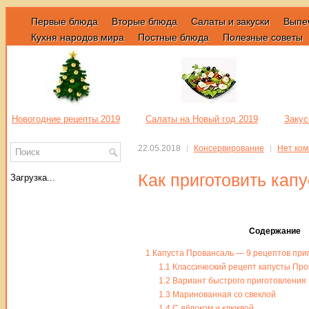
Первые блюда
Вторые блюда
Салаты и закуски
Выпе
Кухня народов мира
Постные блюда
Полезные советы
Новогодние рецепты 2019
Салаты на Новый год 2019
Закус
22.05.2018
Консервирование
Нет ко
Как приготовить кап
Загрузка...
Содержание
1
Капуста Провансаль — 9 рецептов при
1.1
Классический рецепт капусты Про
1.2
Вариант быстрого приготовления
1.3
Маринованная со свеклой
1.4
С яблоком и клюквой