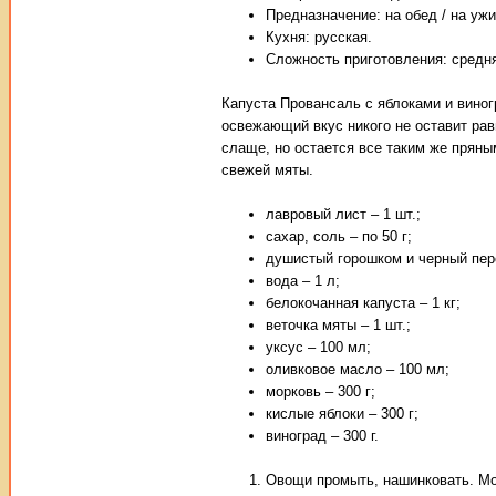
Предназначение: на обед / на ужи
Кухня: русская.
Сложность приготовления: средн
Капуста Провансаль с яблоками и виног
освежающий вкус никого не оставит ра
слаще, но остается все таким же пряны
свежей мяты.
лавровый лист – 1 шт.;
сахар, соль – по 50 г;
душистый горошком и черный пере
вода – 1 л;
белокочанная капуста – 1 кг;
веточка мяты – 1 шт.;
уксус – 100 мл;
оливковое масло – 100 мл;
морковь – 300 г;
кислые яблоки – 300 г;
виноград – 300 г.
Овощи промыть, нашинковать. Мо