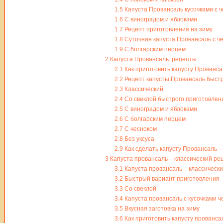
1.5
Капуста Провансаль кусочками с 
1.6
С виноградом и яблоками
1.7
Рецепт приготовления на зиму
1.8
Суточная капуста Провансаль с ч
1.9
С болгарским перцем
2
Капуста Провансаль: рецепты
2.1
Как приготовить капусту Прованса
2.2
Рецепт капусты Провансаль быстр
2.3
Классический
2.4
Со свеклой быстрого приготовлен
2.5
С виноградом и яблоками
2.6
С болгарским перцем
2.7
С чесноком
2.8
Без уксуса
2.9
Как сделать капусту Провансаль –
3
Капуста провансаль – классический рец
3.1
Капуста провансаль – классическ
3.2
Быстрый вариант приготовления
3.3
Со свеклой
3.4
Капуста провансаль с кусочками ч
3.5
Вкусная заготовка на зиму
3.6
Как приготовить капусту провансал