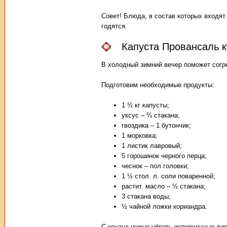
Совет! Блюда, в состав которых входят
годятся.
Капуста Провансаль к
В холодный зимний вечер поможет согр
Подготовим необходимые продукты:
1 ½ кг капусты;
уксус – ⅔ стакана;
гвоздика – 1 бутончик;
1 морковка;
1 листик лавровый;
5 горошинок черного перца;
чеснок – пол головки;
1 ½ стол. л. соли поваренной;
растит. масло – ½ стакана;
3 стакана воды;
½ чайной ложки кориандра.
С кочана нужно убрать испорченные лис