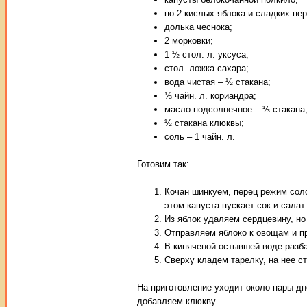
по 2 кислых яблока и сладких пер
долька чеснока;
2 морковки;
1 ½ стол. л. уксуса;
стол. ложка сахара;
вода чистая – ½ стакана;
⅓ чайн. л. кориандра;
масло подсолнечное – ⅓ стакана
½ стакана клюквы;
соль – 1 чайн. л.
Готовим так:
Кочан шинкуем, перец режим сол
этом капуста пускает сок и салат
Из яблок удаляем сердцевину, но
Отправляем яблоко к овощам и п
В кипяченой остывшей воде разба
Сверху кладем тарелку, на нее ст
На приготовление уходит около пары дне
добавляем клюкву.