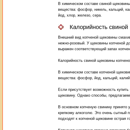
В химическом составе свиной щековины 
вещества: фосфор, никель, кальций, кал
йод, хлор, железо, сера.
Калорийность свиной
Внешний вид копченой щековины смахива
нежно-розовый. У щековины копченой до
выражен соответствующий запах копчени
Калорийность свиной щековины копченой –
В химическом составе копченой щековин
вещества: фосфор, йод, кальций, калий,
Если присутствует возможность купить
щековину. Однако способы, предлагаем
В основном копченую свинину принято у
крепкому алкоголю. Это очень сытный п
подходят к копченой щековине острая го