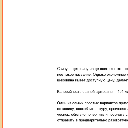
Свиную щековину чаще всего коптят, п
нее такое название. Однако экономные 
щековина имеет доступную цену, делает
Калорийность свиной щековины – 494 ккал
Один из самых простых вариантов приго
щековину, соскоблить шкуру, произвест
чеснок, обильно поперчить и посолить с
отправить в предварительно разогретую 