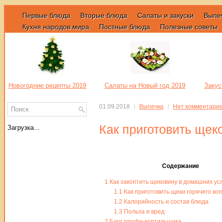
Первые блюда
Вторые блюда
Салаты и закуски
Выпе
Кухня народов мира
Постные блюда
Полезные советы
Новогодние рецепты 2019
Салаты на Новый год 2019
Закус
01.09.2018
Выпечка
Нет комментари
Как приготовить щек
Загрузка...
Содержание
1
Как закоптить щековину в домашних ус
1.1
Как приготовить щеки горячего ко
1.2
Калорийность и состав блюда
1.3
Польза и вред
2
Блог профи-коптильщика