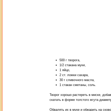
500 г творога,
1/2 стакана муки,
1 яйцо,
2 ст. ложки сахара,
30 г сливочного масла,
1 стакан сметаны, соль.
Творог хорошо растереть в миске, доба
скатать в форме толстого жгута диамет
Обвалять их в муке и обжарить на ско