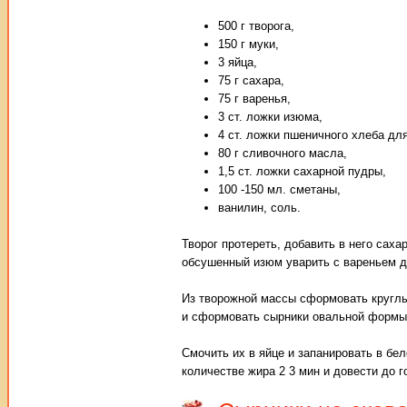
500 г творога,
150 г муки,
3 яйца,
75 г сахара,
75 г варенья,
3 ст. ложки изюма,
4 ст. ложки пшеничного хлеба дл
80 г сливочного масла,
1,5 ст. ложки сахарной пудры,
100 -150 мл. сметаны,
ванилин, соль.
Творог протереть, добавить в него саха
обсушенный изюм уварить с вареньем до
Из творожной массы сформовать круглы
и сформовать сырники овальной формы
Смочить их в яйце и запанировать в бе
количестве жира 2 3 мин и довести до 