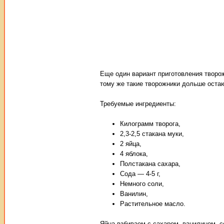
Еще один вариант приготовления творо
тому же такие творожники дольше остаю
Требуемые ингредиенты:
Килограмм творога,
2,3-2,5 стакана муки,
2 яйца,
4 яблока,
Полстакана сахара,
Сода — 4-5 г,
Немного соли,
Ванилин,
Растительное масло.
Яйца взбиваем с сахаром, ванилином, 