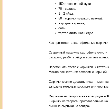
150 г пшеничной муки,
70 г сахара,
1—2 яйца,
50 г коринки (мелкого изюма),
жир для жаренья,
соль,
тертая лимонная цедра.
Как приготовить картофельные сырники 
Сваренный накануне картофель очистить
сахаром, разбить яйца и всыпать пряно
Перемешать тесто с коринкой. Скатать 
Можно посыпать их сахаром с корицей.
Сырники можно сделать пикантными, вз
заправив молотым красным или черным
Сырники из творога на сковороде – 1
Сырники из творога, приготовленные на 
пышные сырники на завтрак