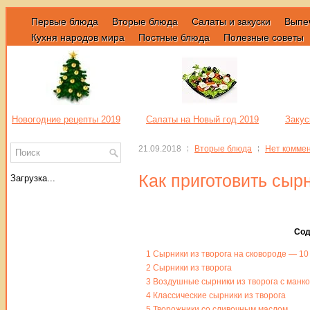
Первые блюда
Вторые блюда
Салаты и закуски
Выпе
Кухня народов мира
Постные блюда
Полезные советы
Новогодние рецепты 2019
Салаты на Новый год 2019
Закус
21.09.2018
Вторые блюда
Нет комме
Как приготовить сырн
Загрузка...
Сод
1
Сырники из творога на сковороде — 10
2
Сырники из творога
3
Воздушные сырники из творога с манк
4
Классические сырники из творога
5
Творожники со сливочным маслом