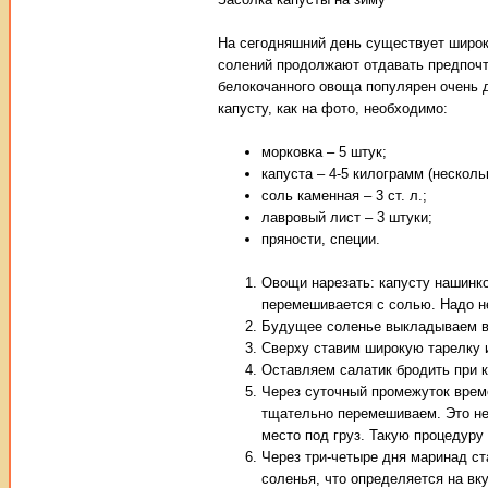
На сегодняшний день существует широк
солений продолжают отдавать предпочт
белокочанного овоща популярен очень д
капусту, как на фото, необходимо:
морковка – 5 штук;
капуста – 4-5 килограмм (несколь
соль каменная – 3 ст. л.;
лавровый лист – 3 штуки;
пряности, специи.
Овощи нарезать: капусту нашинко
перемешивается с солью. Надо н
Будущее соленье выкладываем в к
Сверху ставим широкую тарелку и
Оставляем салатик бродить при 
Через суточный промежуток врем
тщательно перемешиваем. Это не
место под груз. Такую процедуру
Через три-четыре дня маринад ст
соленья, что определяется на вку