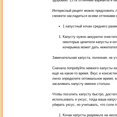
здоровью. Есть отличные варианты и бе
Интересный рецепт можно предложить л
сможете насладиться всеми оттенками 
1 капустный кочан среднего разм
Капусту нужно аккуратно очистит
некоторые ценители капусты и ко
кочерыжка может дать нежелател
Замечательная капуста, полезная, не у
Сначала попробуйте немного капусты из 
ещё на какое-то время. Вкус и консист
легко определите оптимальное время, ко
засаливать капусту именно столько.
Чтобы посолить капусту быстро, доста
использовать и уксус, тогда ваша капус
убирать уксус, но учитывать, что соли 
Кочан капусты разрежьте на неск