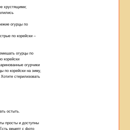
ее хрустящими;
солились
вежие огурцы по
стрые по корейски –
ремешать огурцы по
по корейски
маринованные огурчики
цы по корейски на зиму,
. Хотите стерилизовать
ать остыть.
пты просты и доступны
 Есть рецепт с фото