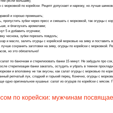
стей (если большие);
ы с морковкой по корейски. Рецепт допускает и нарезку, но лучше шинко
правой и хорошо промешать;
ь, пропустить зубки через пресс и смешать с морковкой, так огурцы с к
ьше, и благоухать ароматами;
ут 5 и добавить огурчики;
ку чеснока, зубки порезать повдоль;
ахар и масло, залить огурцы с корейской морковью на зиму и поставить 
 лучше сохранить заготовки на зиму, огурцы по корейски с морковкой. Р
сов, но это обязательно!
 салат по баночкам и стерилизовать банки 15 минут. Не забудьте про со
После стерилизации банки закатать, остудить и убрать в темное прохлад
моркови и вполовину не так вкусны, как салат огурцы с морковью по кор
нный репчатый лук, сладкий и горький перец. Конечно, огурцы с морков
ще одно оригинальное кушанье: салат из огурцов по корейски с мясом. Г
ясом по корейски: мужчинам посвящае