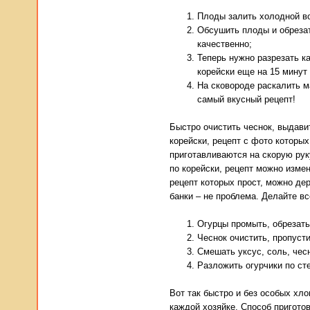
Плоды залить холодной во
Обсушить плоды и обрезат
качественно;
Теперь нужно разрезать к
корейски еще на 15 минут
На сковороде раскалить ма
самый вкусный рецепт!
Быстро очистить чеснок, выдави
корейски, рецепт с фото которых
приготавливаются на скорую рук
по корейски, рецепт можно измен
рецепт которых прост, можно дер
банки – не проблема. Делайте вс
Огурцы промыть, обрезать
Чеснок очистить, пропусти
Смешать уксус, соль, чес
Разложить огурчики по ст
Вот так быстро и без особых хл
каждой хозяйке. Способ приготов