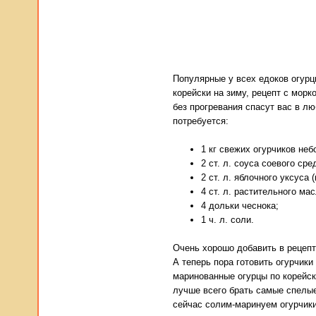
Популярные у всех едоков огурц
корейски на зиму, рецепт с морк
без прогревания спасут вас в лю
потребуется:
1 кг свежих огурчиков не
2 ст. л. соуса соевого сре
2 ст. л. яблочного уксуса 
4 ст. л. растительного мас
4 дольки чеснока;
1 ч. л. соли.
Очень хорошо добавить в рецепт
А теперь пора готовить огурчики
маринованные огурцы по корейск
лучше всего брать самые спелые
сейчас солим-маринуем огурчики