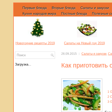
Первые блюда
Вторые блюда
Салаты и закуски
Кухня народов мира
Постные блюда
Полезные с
Новогодние рецепты 2019
Салаты на Новый год 2019
26.09.2015
Салаты и закуски
,
Са
Как приготовить 
Загрузка...
1
О
2
С
3
О