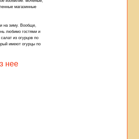
ое изобилие: моченые,
вленные магазинные
и на зиму. Вообще,
ень любимо гостями и
салат из огурцов по
торый имеют огурцы по
з нее