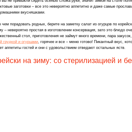
 вы не привыкли сидеть осенью сложа руки, значит зимой на столе полн
товые заготовки – все это невероятно аппетитно и даже самые просла
 домашними вкусняшками.
 чем порадовать родных, берите на заметку салат из огурцов по корейск
му – невероятно простая в изготовлении консервация, зато это блюдо оч
ественный стол, приготовления не займут много времени, пара закусок, 
й грудкой и огурцами
, горячее и все – меню готово! Пикантный вкус, ко
жет аппетиты гостей и они с удовольствием отведают остальных яств.
ейски на зиму: со стерилизацией и бе