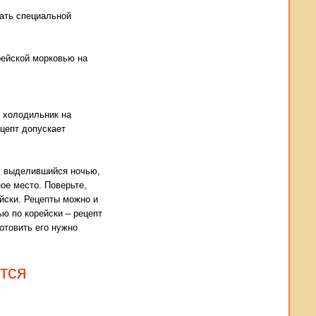
вать специальной
орейской морковью на
в холодильник на
ецепт допускает
к, выделившийся ночью,
ное место. Поверьте,
ейски. Рецепты можно и
ью по корейски – рецепт
отовить его нужно
тся