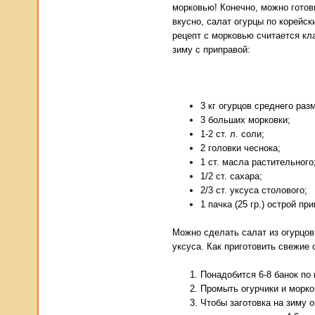
морковью! Конечно, можно готови
вкусно, салат огурцы по корейск
рецепт с морковью считается кла
зиму с приправой:
3 кг огурцов среднего раз
3 больших морковки;
1-2 ст. л. соли;
2 головки чеснока;
1 ст. масла растительного
1/2 ст. сахара;
2/3 ст. уксуса столового;
1 пачка (25 гр.) острой п
Можно сделать салат из огурцов
уксуса. Как приготовить свежие 
Понадобится 6-8 банок по
Промыть огурчики и морко
Чтобы заготовка на зиму 