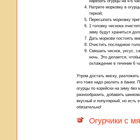
нарезать огурцы на 4-6 ча
Натрите морковку в огурц
теркой;
Пересыпать морковку при
1 головку чеснока очистит
зиму будут храниться дол
Дать моркови постоять мин
Очистить последнюю голов
Смешать чеснок, уксус, с
ночь. Это делается, чтобы
охлаждение в течение 6 ча
Утром достать миску, разложить
его тоже надо разлить в банки. 
огурцы по корейски на зиму без 
разнообразить, добавить шинкова
вкусный и популярный, но есть е
обязательно!
Огурчики с м