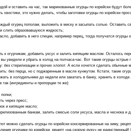
дой и оставить на час, так маринованные огурцы по корейски будут бол
ь хвостики, это нужно делать, чтобы заготовки огурцы по корейски про
аждый огурец пополам, выложить в миску и засыпать солью. Оставить с
 и слить образовавшуюся жидкость;
сло, добавить в него специи, например перец, тогда получатся огурцы о
ть к огурчикам, добавить уксус и залить кипящим маслом. Осталось пе
 вы увидели и убрать в холод на полчаса-час. Вот такие огурцы острые 
у: без стерилизации и прочих хлопот. А если хочется сделать обычные 
ить: без перца, но с поджаренным в масле кунжутом. Кстати, такие огур
жать в холодильнике до недели или закатать в банку, хранить в холоде
е так (ингредиенты и пропорции те же):
 попки;
ть через пресс;
нок и кипящее масло;
ерилизованным банкам, залить смесью соли уксуса, масла и чеснока и д
опот можно сделать огурцы по корейски консервированные на зиму, реце
ления огурчики по корейски, рецепт «на скорую руку» не единственный!