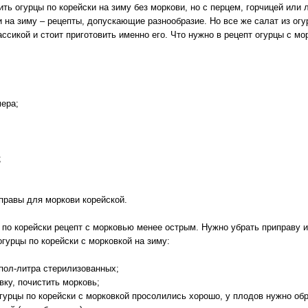
ть огурцы по корейски на зиму без моркови, но с перцем, горчицей или 
и на зиму – рецепты, допускающие разнообразие. Но все же салат из огу
ссикой и стоит приготовить именно его. Что нужно в рецепт огурцы с мо
мера;
;
риправы для моркови корейской.
 по корейски рецепт с морковью менее острым. Нужно убрать приправу и
огурцы по корейски с морковкой на зиму:
 пол-литра стерилизованных;
вку, почистить морковь;
огурцы по корейски с морковкой просолились хорошо, у плодов нужно обр