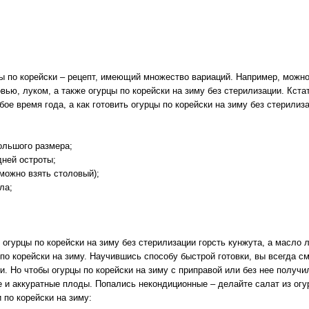
ы по корейски – рецепт, имеющий множество вариаций. Например, можно
овью, луком, а также огурцы по корейски на зиму без стерилизации. Кстат
бое время года, а как готовить огурцы по корейски на зиму без стерили
большого размера;
дней остроты;
(можно взять столовый);
ла;
 огурцы по корейски на зиму без стерилизации горсть кунжута, а масло 
 по корейски на зиму. Научившись способу быстрой готовки, вы всегда с
и. Но чтобы огурцы по корейски на зиму с приправой или без нее получ
 и аккуратные плоды. Попались некондиционные – делайте салат из огур
 по корейски на зиму: