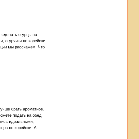
 сделать огурцы по
и, огурчики по корейски
зации мы расскажем. Что
лучше брать ароматное.
можете подать на обед
ились идеальными,
цов по корейски. А