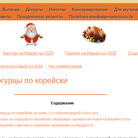
Выпечка
Десерты
Напитки
Консервирование
Для мульти
оветы
Праздничные рецепты
Политика конфиденциальности
Закуски на Новый год 2019
Горячее на Новый год 2019
Слад
латы на Новый год 2018
Нет комментариев
огурцы по корейски
Содержание
гурцы по корейски на зиму: со стерилизацией и без нее
алат из огурцов по корейски с морковью: ароматная Азия на вашем столе
гурчики с мясом по корейски: мужчинам посвящается