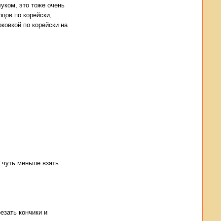
луком, это тоже очень
рцов по корейски,
рковкой по корейски на
 чуть меньше взять
езать кончики и