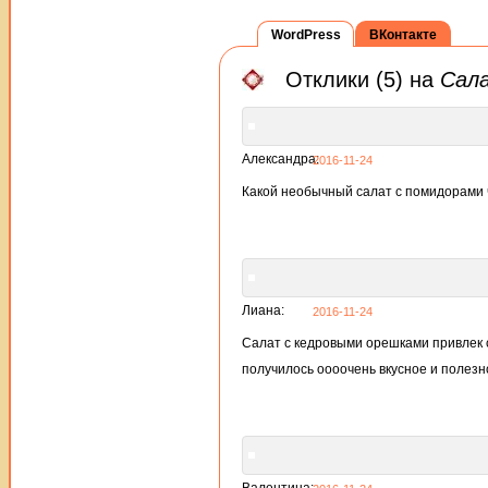
WordPress
ВКонтакте
Отклики (5) на
Сал
Александра:
2016-11-24
Какой необычный салат с помидорами 
Лиана:
2016-11-24
Салат с кедровыми орешками привлек с
получилось оооочень вкусное и полезн
Валентина: