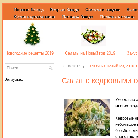
Первые блюда
Вторые блюда
Салаты и закуски
Выпе
Кухня народов мира
Постные блюда
Полезные советы
Новогодние рецепты 2019
Салаты на Новый год 2019
Закус
01.09.2014
Салаты на Новый год 2018
,
Салат с кедровыми 
Загрузка...
Уже давно 
многих люде
Кедровые ор
небольшое 
борьбе с ли
слегка под