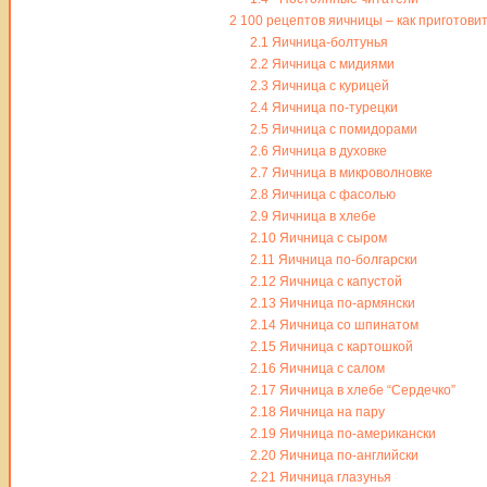
2
100 рецептов яичницы – как приготовит
2.1
Яичница-болтунья
2.2
Яичница с мидиями
2.3
Яичница с курицей
2.4
Яичница по-турецки
2.5
Яичница с помидорами
2.6
Яичница в духовке
2.7
Яичница в микроволновке
2.8
Яичница с фасолью
2.9
Яичница в хлебе
2.10
Яичница с сыром
2.11
Яичница по-болгарски
2.12
Яичница с капустой
2.13
Яичница по-армянски
2.14
Яичница со шпинатом
2.15
Яичница с картошкой
2.16
Яичница с салом
2.17
Яичница в хлебе “Сердечко”
2.18
Яичница на пару
2.19
Яичница по-американски
2.20
Яичница по-английски
2.21
Яичница глазунья