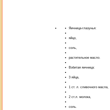
Яичница-глазунья:
яйцо,
соль,
растительное масло.
Взбитая яичница:
3 яйца,
1 ст. л. сливочного масла,
2 ст.л. молока,
соль.