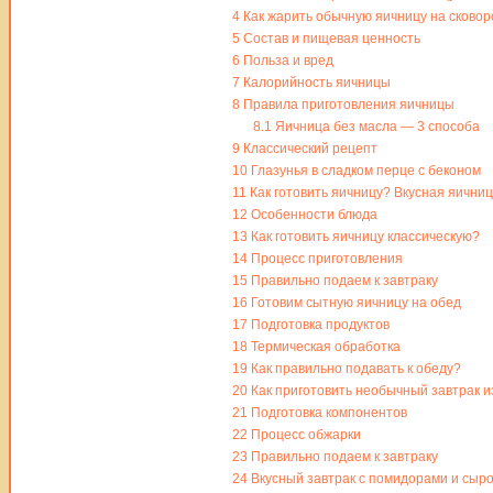
4
Как жарить обычную яичницу на сковор
5
Состав и пищевая ценность
6
Польза и вред
7
Калорийность яичницы
8
Правила приготовления яичницы
8.1
Яичница без масла — 3 способа
9
Классический рецепт
10
Глазунья в сладком перце с беконом
11
Как готовить яичницу? Вкусная яичниц
12
Особенности блюда
13
Как готовить яичницу классическую?
14
Процесс приготовления
15
Правильно подаем к завтраку
16
Готовим сытную яичницу на обед
17
Подготовка продуктов
18
Термическая обработка
19
Как правильно подавать к обеду?
20
Как приготовить необычный завтрак и
21
Подготовка компонентов
22
Процесс обжарки
23
Правильно подаем к завтраку
24
Вкусный завтрак с помидорами и сыр