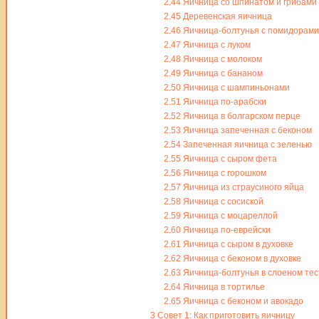
2.44
Яичница со шпинатом и грибами 
2.45
Деревенская яичница
2.46
Яичница-болтунья с помидорами
2.47
Яичница с луком
2.48
Яичница с молоком
2.49
Яичница с бананом
2.50
Яичница с шампиньонами
2.51
Яичница по-арабски
2.52
Яичница в болгарском перце
2.53
Яичница запеченная с беконом
2.54
Запеченная яичница с зеленью
2.55
Яичница с сыром фета
2.56
Яичница с горошком
2.57
Яичница из страусиного яйца
2.58
Яичница с сосиской
2.59
Яичница с моцареллой
2.60
Яичница по-еврейски
2.61
Яичница с сыром в духовке
2.62
Яичница с беконом в духовке
2.63
Яичница-болтунья в слоеном тес
2.64
Яичница в тортилье
2.65
Яичница с беконом и авокадо
3
Совет 1: Как приготовить яичницу