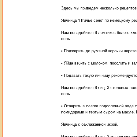
Здесь мы приведем несколько рецептов т
Яичница “Птичье сено” по немецкому ре
Нам понадобится 8 ломтиков белого хле
соль.
• Поджарить до румяной корочки нарез
• Яйца взбить с молоком, посолить и за
• Подавать такую яичницу рекомендует
Нам понадобится 8 яиц, 3 столовых ложк
соль.
• Отварить в слегка подсоленной воде 
помидорами и тертым сыром на масле. Г
Яичница с баклажанной икрой.
Нам понадобится 8 яиц, 2 маленьких ил