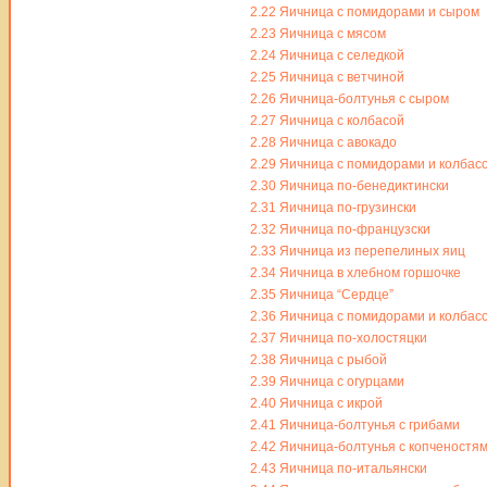
2.22
Яичница с помидорами и сыром
2.23
Яичница с мясом
2.24
Яичница с селедкой
2.25
Яичница с ветчиной
2.26
Яичница-болтунья с сыром
2.27
Яичница с колбасой
2.28
Яичница с авокадо
2.29
Яичница с помидорами и колбас
2.30
Яичница по-бенедиктински
2.31
Яичница по-грузински
2.32
Яичница по-французски
2.33
Яичница из перепелиных яиц
2.34
Яичница в хлебном горшочке
2.35
Яичница “Сердце”
2.36
Яичница с помидорами и колбас
2.37
Яичница по-холостяцки
2.38
Яичница с рыбой
2.39
Яичница с огурцами
2.40
Яичница с икрой
2.41
Яичница-болтунья с грибами
2.42
Яичница-болтунья с копченостя
2.43
Яичница по-итальянски