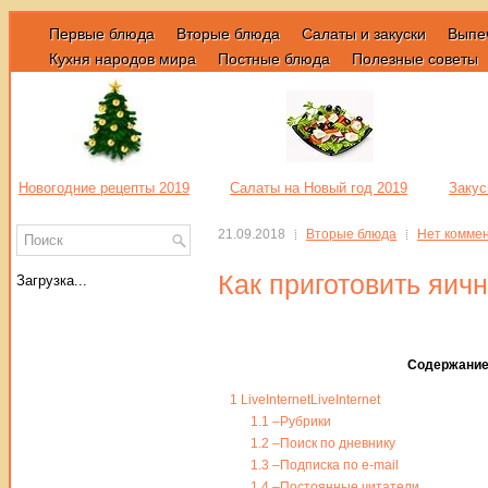
Первые блюда
Вторые блюда
Салаты и закуски
Выпе
Кухня народов мира
Постные блюда
Полезные советы
Новогодние рецепты 2019
Салаты на Новый год 2019
Закус
21.09.2018
Вторые блюда
Нет комме
Как приготовить яич
Загрузка...
Содержани
1
LiveInternetLiveInternet
1.1
–Рубрики
1.2
–Поиск по дневнику
1.3
–Подписка по e-mail
1.4
–Постоянные читатели