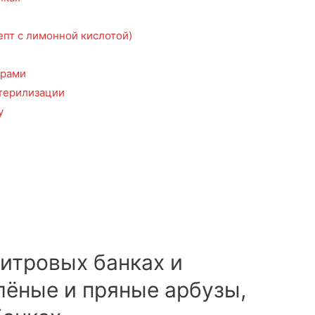
пт с лимонной кислотой)
орами
терилизации
у
литровых банках и
лёные и пряные арбузы,