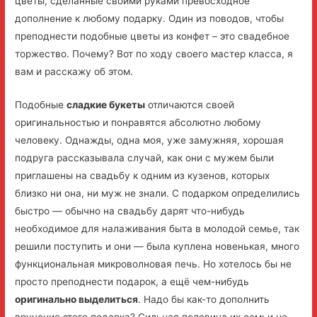
цветы, сделанные своими руками превосходное
дополнение к любому подарку. Один из поводов, чтобы
преподнести подобные цветы из конфет – это свадебное
торжество. Почему? Вот по ходу своего мастер класса, я
вам и расскажу об этом.
Подобные
сладкие букеты
отличаются своей
оригинальностью и понравятся абсолютно любому
человеку. Однажды, одна моя, уже замужняя, хорошая
подруга рассказывала случай, как они с мужем были
приглашены на свадьбу к одним из кузенов, которых
близко ни она, ни муж не знали. С подарком определились
быстро — обычно на свадьбу дарят что-нибудь
необходимое для налаживания быта в молодой семье, так
решили поступить и они — была куплена новенькая, много
функциональная микроволновая печь. Но хотелось бы не
просто преподнести подарок, а ещё чем-нибудь
оригинально выделиться
. Надо бы как-то дополнить
вручение этого подарка? Сильная половина их семьи не