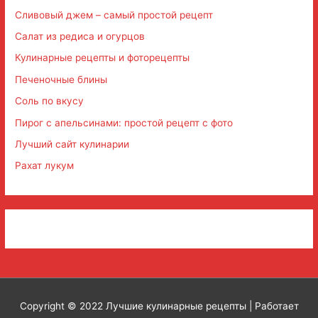
Сливовый джем – самый простой рецепт
Салат из редиса и огурцов
Кулинарные рецепты и фоторецепты
Печеночные блины
Соль по вкусу
Пирог с апельсинами: простой рецепт с фото
Лучший сайт кулинарии
Рахат лукум
Copyright © 2022
Лучшие кулинарные рецепты
| Работает