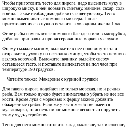
Чтобы приготовить тесто для пирога, надо высыпать муку в
широкую миску, к ней добавить сметану, майонез, сахар, соль
и яйца. Также необходимо добавить гашеную соду. Тесто
можно вымешивать с помощью миксера. После
приготовления его нужно оставить в холодильнике на 1 час.
Филе рыбы измельчите с помощью блендера или в мясорубки,
добавьте приправы и пропассерованные морковку с луком.
Форму смажьте маслом, выложите в нее половину теста и
отправьте в духовку на несколько минут, чтобы тесто немного
взялось корочкой. Выложите начинку, вылейте сверху
оставшееся тесто, и поставьте выпекаться на пол часа при
температуре 190 градусов.
Читайте также:
Макароны с куриной грудкой
Для такого пирога подойдет не только морская, но и речная
рыба. Вам только нужно будет внимательно убрать из нее все
кости. Кроме лука с морковью к фаршу можно добавить
обжаренные грибы. Если же у вас в хозяйстве имеется
мультиварка, то испечь пирог можно с легкостью поручить
этому чудо-устройству.
Тесто для него можно готовить как дрожжевое, так и слоеное,