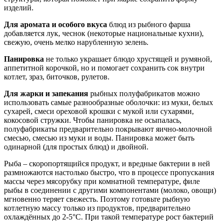
изделий.
Для аромата и особого вкуса
блюд из рыбного фарша
добавляется лук, чеснок (некоторые национальные кухни),
свежую, очень мелко нарубленную зелень.
Панировка
не только украшает блюдо хрустящей и румяной,
аппетитной корочкой, но и помогает сохранить сок внутри
котлет, зраз, биточков, рулетов.
Для жарки и запекания
рыбных полуфабрикатов можно
использовать самые разнообразные оболочки: из муки, белых
сухарей, смеси ореховой крошки с мукой или сухарями,
кокосовой стружки. Чтобы панировка не осыпалась,
полуфабрикаты предварительно покрывают яично-молочной
смесью, смесью из муки и воды. Панировка может быть
одинарной (для простых блюд) и двойной.
Рыба – скоропортящийся продукт, и вредные бактерии в ней
размножаются настолько быстро, что в процессе пропускания
массы через мясорубку при комнатной температуре, филе
рыбы в соединении с другими компонентами (молоко, овощи)
мгновенно теряет свежесть. Поэтому готовьте рыбную
котлетную массу только из продуктов, предварительно
охлаждённых до 2-5°С. При такой температуре рост бактерий