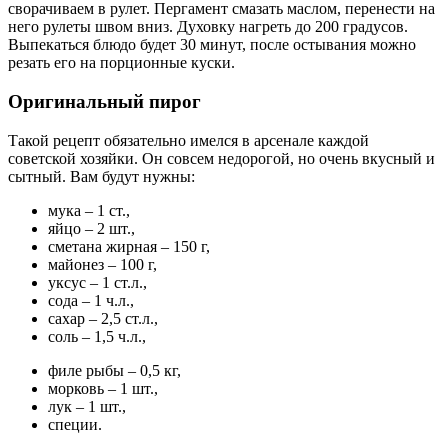
сворачиваем в рулет. Пергамент смазать маслом, перенести на
него рулеты швом вниз. Духовку нагреть до 200 градусов.
Выпекаться блюдо будет 30 минут, после остывания можно
резать его на порционные куски.
Оригинальный пирог
Такой рецепт обязательно имелся в арсенале каждой
советской хозяйки. Он совсем недорогой, но очень вкусный и
сытный. Вам будут нужны:
мука – 1 ст.,
яйцо – 2 шт.,
сметана жирная – 150 г,
майонез – 100 г,
уксус – 1 ст.л.,
сода – 1 ч.л.,
сахар – 2,5 ст.л.,
соль – 1,5 ч.л.,
филе рыбы – 0,5 кг,
морковь – 1 шт.,
лук – 1 шт.,
специи.