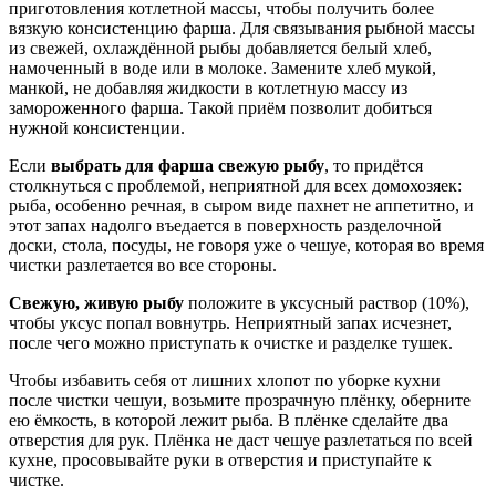
приготовления котлетной массы, чтобы получить более
вязкую консистенцию фарша. Для связывания рыбной массы
из свежей, охлаждённой рыбы добавляется белый хлеб,
намоченный в воде или в молоке. Замените хлеб мукой,
манкой, не добавляя жидкости в котлетную массу из
замороженного фарша. Такой приём позволит добиться
нужной консистенции.
Если
выбрать для фарша свежую рыбу
, то придётся
столкнуться с проблемой, неприятной для всех домохозяек:
рыба, особенно речная, в сыром виде пахнет не аппетитно, и
этот запах надолго въедается в поверхность разделочной
доски, стола, посуды, не говоря уже о чешуе, которая во время
чистки разлетается во все стороны.
Свежую, живую рыбу
положите в уксусный раствор (10%),
чтобы уксус попал вовнутрь. Неприятный запах исчезнет,
после чего можно приступать к очистке и разделке тушек.
Чтобы избавить себя от лишних хлопот по уборке кухни
после чистки чешуи, возьмите прозрачную плёнку, оберните
ею ёмкость, в которой лежит рыба. В плёнке сделайте два
отверстия для рук. Плёнка не даст чешуе разлетаться по всей
кухне, просовывайте руки в отверстия и приступайте к
чистке.