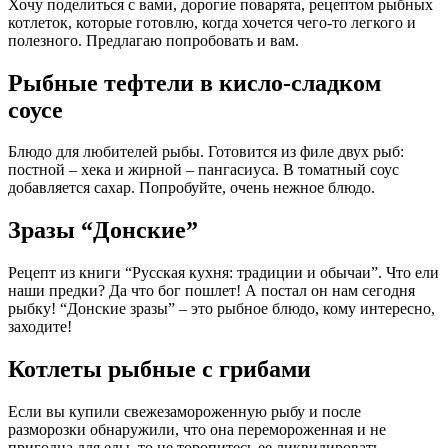
Хочу поделиться с вами, дорогие поварята, рецептом рыбных
котлеток, которые готовлю, когда хочется чего-то легкого и
полезного. Предлагаю попробовать и вам.
Рыбные тефтели в кисло-сладком
соусе
Блюдо для любителей рыбы. Готовится из филе двух рыб:
постной – хека и жирной – пангасиуса. В томатный соус
добавляется сахар. Попробуйте, очень нежное блюдо.
Зразы “Донские”
Рецепт из книги “Русская кухня: традиции и обычаи”. Что ели
наши предки? Да что бог пошлет! А постал он нам сегодня
рыбку! “Донские зразы” – это рыбное блюдо, кому интересно,
заходите!
Котлеты рыбные с грибами
Если вы купили свежезамороженную рыбу и после
разморозки обнаружили, что она перемороженная и не
пригодна для еды, то не торопитесь еe ликвидировать.