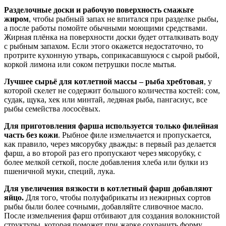
Разделочные доски и рабочую поверхность смажьте
жиром
, чтобы рыбный запах не впитался при разделке рыбы,
а после работы помойте обычными моющими средствами.
Жирная плёнка на поверхности доски будет отталкивать воду
с рыбным запахом. Если этого окажется недостаточно, то
протрите кухонную утварь, соприкасавшуюся с сырой рыбой,
коркой лимона или соком петрушки после мытья.
Лучшее сырьё для котлетной массы – рыба хребтовая
, у
которой скелет не содержит большого количества костей: сом,
судак, щука, хек или минтай, ледяная рыба, пангасиус, все
рыбы семейства лососёвых.
Для приготовления фарша используется только филейная
часть без кожи
. Рыбное филе измельчается и пропускается,
как правило, через мясорубку дважды: в первый раз делается
фарш, а во второй раз его пропускают через мясорубку, с
более мелкой сеткой, после добавления хлеба или булки из
пшеничной муки, специй, лука.
Для увеличения вязкости в котлетный фарш добавляют
яйцо.
Для того, чтобы полуфабрикаты из нежирных сортов
рыбы были более сочными, добавляйте сливочное масло.
После измельчения фарш отбивают для создания волокнистой
структуры, которая поможет при жарке сохранить форму