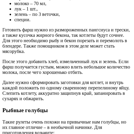
молоко – 70 мл,
лук – 1 шт.,
зелень – по 3 веточки,
специи.
Готовить фарш нужно из размороженных пангсиуса и трески,
а также кусочка жирного бекона, так котлеты будут сочнее.
Для этого необходимо рыбу и бекон порезать и перемолоть в
блендере. Также помощником в этом деле может стать
мясорубка.
После этого добавить хлеб, измельченный лук и зелень. Если
фарш получается густым, можно влить небольшое количество
молока, после чего хорошенько отбить.
Далее нужно сформировать заготовки для котлет, и внутрь
каждой положить по одному сваренному перепелиному яйцу.
Слепить котлету, аккуратно защипнув край, запанировать в
сухарях и обжарить.
Рыбные голубцы
Такие рулеты очень похожи на привычные нам голубцы, но
их главное отличие – в необычной начинке. Для
приготовления возьмите: