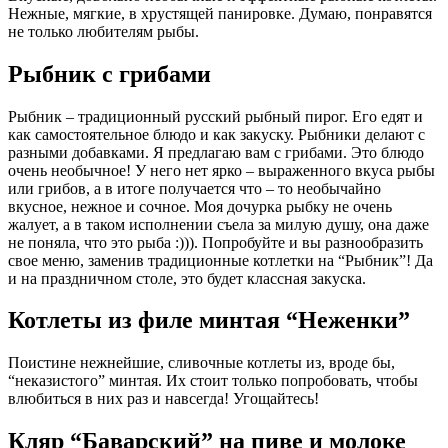
Нежные, мягкие, в хрустящей панировке. Думаю, понравятся
не только любителям рыбы.
Рыбник с грибами
Рыбник – традиционный русский рыбный пирог. Его едят и
как самостоятельное блюдо и как закуску. Рыбники делают с
разными добавками. Я предлагаю вам с грибами. Это блюдо
очень необычное! У него нет ярко – выраженного вкуса рыбы
или грибов, а в итоге получается что – то необычайно
вкусное, нежное и сочное. Моя дочурка рыбку не очень
жалует, а в таком исполнении съела за милую душу, она даже
не поняла, что это рыба :))). Попробуйте и вы разнообразить
свое меню, заменив традиционные котлетки на “Рыбник”! Да
и на праздничном столе, это будет классная закуска.
Котлеты из филе минтая “Неженки”
Поистине нежнейшие, сливочные котлеты из, вроде бы,
“неказистого” минтая. Их стоит только попробовать, чтобы
влюбиться в них раз и навсегда! Угощайтесь!
Кляр “Баварский” на пиве и молоке