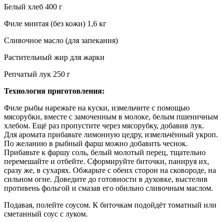
Белый хлеб 400 г
Филе минтая (без кожи) 1,6 кг
Сливочное масло (для запекания)
Растительный жир для жарки
Репчатый лук 250 г
Технология приготовления:
Филе рыбы нарежьте на куски, измельчите с помощью
мясорубки, вместе с замоченным в молоке, белым пшеничным
хлебом. Ещё раз пропустите через мясорубку, добавив лук.
Для аромата прибавьте лимонную цедру, измельчённый укроп.
По желанию в рыбный фарш можно добавить чеснок.
Прибавьте к фаршу соль, белый молотый перец, тщательно
перемешайте и отбейте. Сформируйте биточки, панируя их,
сразу же, в сухарях. Обжарьте с обеих сторон на сковороде, на
сильном огне. Доведите до готовности в духовке, выстелив
противень фольгой и смазав его обильно сливочным маслом.
Подавая, полейте соусом. К биточкам подойдёт томатный или
сметанный соус с луком.