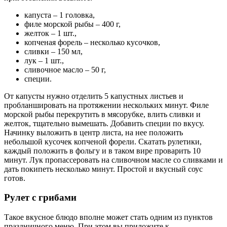
капуста – 1 головка,
филе морской рыбы – 400 г,
желток – 1 шт.,
копченая форель – несколько кусочков,
сливки – 150 мл,
лук – 1 шт.,
сливочное масло – 50 г,
специи.
От капусты нужно отделить 5 капустных листьев и
пробланшировать на протяжении нескольких минут. Филе
морской рыбы перекрутить в мясорубке, влить сливки и
желток, тщательно вымешать. Добавить специи по вкусу.
Начинку выложить в центр листа, на нее положить
небольшой кусочек копченой форели. Скатать рулетики,
каждый положить в фольгу и в таком вире проварить 10
минут. Лук пропассеровать на сливочном масле со сливками и
дать покипеть несколько минут. Простой и вкусный соус
готов.
Рулет с грибами
Такое вкусное блюдо вполне может стать одним из пунктов
праздничного меню. При этом вы приложите к