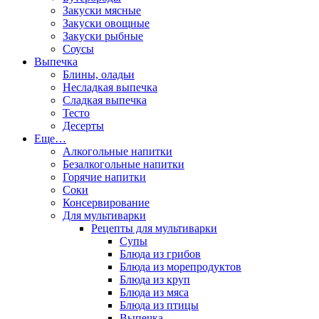
Закуски мясные
Закуски овощные
Закуски рыбные
Соусы
Выпечка
Блины, оладьи
Несладкая выпечка
Сладкая выпечка
Тесто
Десерты
Еще…
Алкогольные напитки
Безалкогольные напитки
Горячие напитки
Соки
Консервирование
Для мультиварки
Рецепты для мультиварки
Супы
Блюда из грибов
Блюда из морепродуктов
Блюда из круп
Блюда из мяса
Блюда из птицы
Выпечка