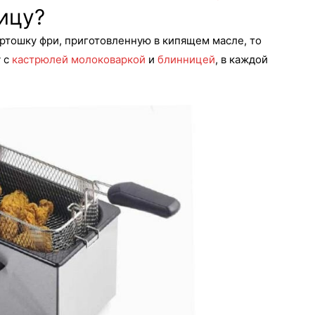
ицу?
артошку фри, приготовленную в кипящем масле, то
у с
кастрюлей молоковаркой
и
блинницей
, в каждой