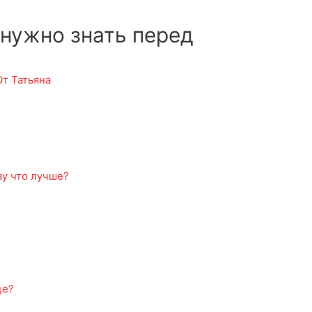
 нужно знать перед
От
Татьяна
зу что лучше?
це?