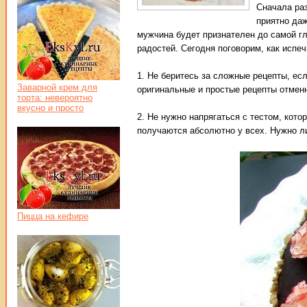
Сначала раз
приятно да
мужчина будет признателен до самой гл
радостей. Сегодня поговорим, как испеч
1. Не беритесь за сложные рецепты, ес
Заварной крем для
оригинальные и простые рецепты отменн
торта: невероятно
вкусно и просто
2. Не нужно напрягаться с тестом, кот
получаются абсолютно у всех. Нужно л
Пицца на кефире