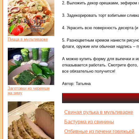
2. Выложить декор орешками, зефиром 
3. Задекорировать торт взбитыми сливк
4. Украсить всю поверхность десерта (и
Пицца в мультиварке
5. Разноцветным кремом нанести рисуно
флаги, оружие или обычная надпись – п
А можно купить форму для выпечки и и
отказывается работать. Смотрите фото, 
все обязательно получится!
Автор:
Татьяна
Заготовки из черемши
на зиму
Свиная рулька в мультиварке
Бастурма из свинины
Отбивные из печени говяжьей