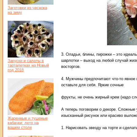
Заготовки из чеснока
на зиму
3. Оладьи, блины, пирожки – это идеал
шарлотки – выход на любой случай жиз
Закуски и салаты в
тарталетках на Новый
восторгов.
год 2018
4. Мужчины предпочитают что-то явное
оставьте для себя. Яркие сочные
фрукты, не очень жирный крем (надо сле
А теперь поговорим о декоре. Сложные у
изысканный рисунок или красиво выложи
Жаренные и тушеные
кабачки: лето на
вашем столе
1. Нарисовать звезду на торте и сделат