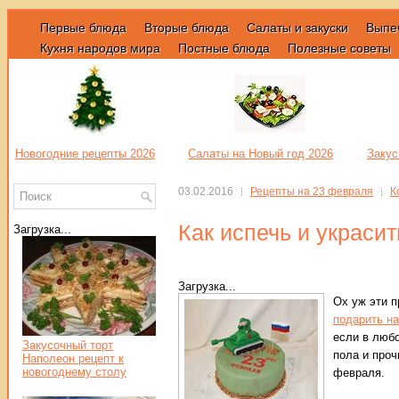
Первые блюда
Вторые блюда
Салаты и закуски
Выпе
Кухня народов мира
Постные блюда
Полезные советы
Новогодние рецепты 2026
Салаты на Новый год 2026
Закус
03.02.2016
Рецепты на 23 февраля
К
Как испечь и украсит
Загрузка...
Загрузка...
Ох уж эти п
подарить н
если в любо
Закусочный торт
пола и проч
Наполеон рецепт к
новогоднему столу
февраля.