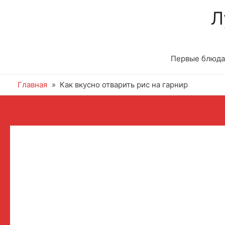
Л
Первые блюда
Главная
Как вкусно отварить рис на гарнир
Навигация
по
записям