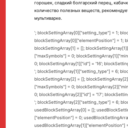
горошек, сладкий болгарский перец, кабачк
количество полезных веществ, рекомендует
мультиварке.
'; blockSettingArray[0]["setting_type"] = 1; bl
blockSettingArray[0]["elementPosition"] = 1; b
blockSettingArray[1] = []; blockSettingArray[1
["maxSymbols"] = 0; blockSettingArray[1]["mi
0; blockSettingArray[1]["id"] = '16'; blockSetting
'; blockSettingArray[1]["setting_type"] = 6; bl
blockSettingArray[2] = []; blockSettingArray[2
["maxSymbols"] = 0; blockSettingArray[2]["mi
0; blockSettingArray[2]["id"] = '17'; blockSettin
'; blockSettingArray[2]["setting_type"] = 6; b
usedBlockSettingArray[0] = []; usedBlockSetti
["elementPosition"] = 0; usedBlockSettingArray
usedBlockSettingArray[1]["elementPosition"] =