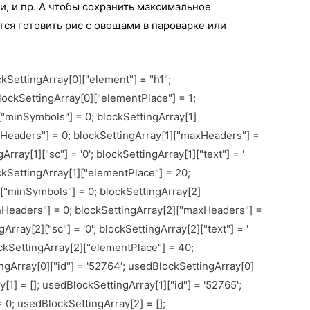
и, и пр. А чтобы сохранить максимальное
ся готовить рис с овощами в пароварке или
ockSettingArray[0]["element"] = "h1";
lockSettingArray[0]["elementPlace"] = 1;
]["minSymbols"] = 0; blockSettingArray[1]
nHeaders"] = 0; blockSettingArray[1]["maxHeaders"] =
Array[1]["sc"] = '0'; blockSettingArray[1]["text"] = '
ockSettingArray[1]["elementPlace"] = 20;
]["minSymbols"] = 0; blockSettingArray[2]
nHeaders"] = 0; blockSettingArray[2]["maxHeaders"] =
gArray[2]["sc"] = '0'; blockSettingArray[2]["text"] = '
lockSettingArray[2]["elementPlace"] = 40;
ngArray[0]["id"] = '52764'; usedBlockSettingArray[0]
[1] = []; usedBlockSettingArray[1]["id"] = '52765';
 0; usedBlockSettingArray[2] = [];