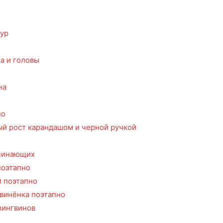
тур
а и головы
а
на
но
ый рост карандашом и черной ручкой
ачинающих
поэтапно
й поэтапно
гвинёнка поэтапно
пингвинов