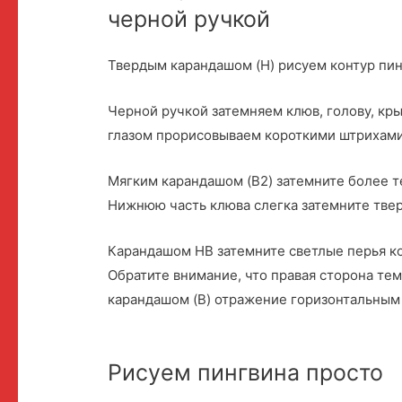
черной ручкой
Твердым карандашом (H) рисуем контур пин
Черной ручкой затемняем клюв, голову, кры
глазом прорисовываем короткими штрихами
Мягким карандашом (B2) затемните более те
Нижнюю часть клюва слегка затемните тве
Карандашом HB затемните светлые перья к
Обратите внимание, что правая сторона тем
карандашом (B) отражение горизонтальным 
Рисуем пингвина просто