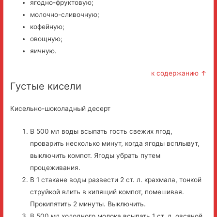
ягодно-фруктовую;
молочно-сливочную;
кофейную;
овощную;
яичную.
к содержанию ↑
Густые кисели
Кисельно-шоколадный десерт
В 500 мл воды всыпать гость свежих ягод,
проварить несколько минут, когда ягоды всплывут,
выключить компот. Ягоды убрать путем
процеживания.
В 1 стакане воды развести 2 ст. л. крахмала, тонкой
струйкой влить в кипящий компот, помешивая.
Прокипятить 2 минуты. Выключить.
В 500 мл холодного молока всыпать 1 ст. л. овсяной