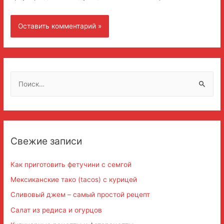
Н
а
й
т
и
Свежие записи
:
Как приготовить фетучини с семгой
Мексиканские тако (tacos) с курицей
Сливовый джем – самый простой рецепт
Салат из редиса и огурцов