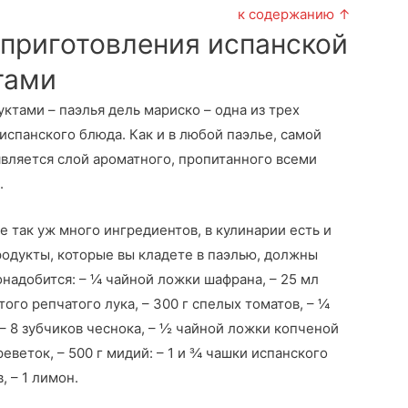
к содержанию ↑
 приготовления испанской
тами
ктами – паэлья дель мариско – одна из трех
испанского блюда. Как и в любой паэлье, самой
вляется слой ароматного, пропитанного всеми
.
 так уж много ингредиентов, в кулинарии есть и
одукты, которые вы кладете в паэлью, должны
надобится: – ¼ чайной ложки шафрана, – 25 мл
того репчатого лука, – 300 г спелых томатов, – ¼
– 8 зубчиков чеснока, – ½ чайной ложки копченой
еветок, – 500 г мидий: – 1 и ¾ чашки испанского
, – 1 лимон.