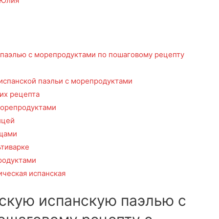
Юлия
 паэлью с морепродуктами по пошаговому рецепту
испанской паэльи с морепродуктами
их рецепта
морепродуктами
ицей
ощами
ьтиварке
родуктами
ическая испанская
ескую испанскую паэлью с