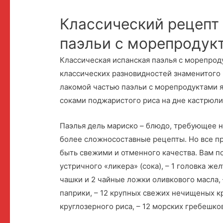
Классический рецепт
паэльи с морепродук
Классическая испанская паэлья с морепроду
классических разновидностей знаменитого 
лакомой частью паэльи с морепродуктами я
соками поджаристого риса на дне кастрюли
Паэлья дель мариско – блюдо, требующее не
более сложносоставные рецепты. Но все пр
быть свежими и отменного качества. Вам по
устричного «ликера» (сока), – 1 головка жел
чашки и 2 чайные ложки оливкового масла, 
паприки, – 12 крупных свежих нечищеных кр
круглозерного риса, – 12 морских гребешков