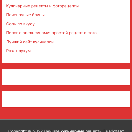
Кулинарные рецепты и фоторецепты
Печеночные блины
Соль по вкусу
Пирог с апельсинами: простой рецепт с фото
Лучший сайт кулинарии
Рахат лукум
Copyright © 2022
Лучшие кулинарные рецепты
| Работает