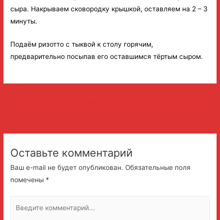
сыра. Накрываем сковородку крышкой, оставляем на 2 – 3
минуты.
Подаём ризотто с тыквой к столу горячим,
предварительно посыпав его оставшимся тёртым сыром.
Навигация
←
Предыдущая
Следующая
по
Запись
Запись
→
записям
Оставьте комментарий
Ваш e-mail не будет опубликован.
Обязательные поля
помечены
*
Введите
комментарий...