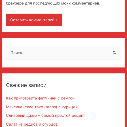
браузере для последующих моих комментариев.
Н
а
й
т
и
Свежие записи
:
Как приготовить фетучини с семгой
Мексиканские тако (tacos) с курицей
Сливовый джем – самый простой рецепт
Салат из редиса и огурцов