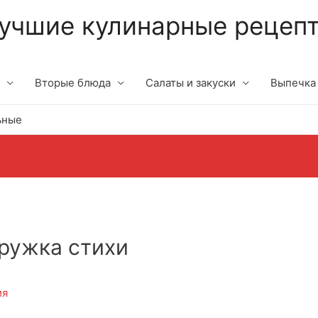
учшие кулинарные рецеп
Вторые блюда
Салаты и закуски
Выпечка
ьные
ружка стихи
ия