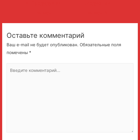
Навигация
←
Предыдущая
Следующая
по
Запись
Запись
→
записям
Оставьте комментарий
Ваш e-mail не будет опубликован.
Обязательные поля
помечены
*
Введите
комментарий...