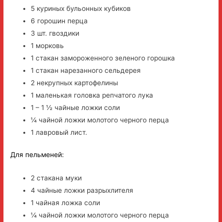
5 куриных бульонных кубиков
6 горошин перца
3 шт. гвоздики
1 морковь
1 стакан замороженного зеленого горошка
1 стакан нарезанного сельдерея
2 некрупных картофелины
1 маленькая головка репчатого лука
1 – 1 ½ чайные ложки соли
¼ чайной ложки молотого черного перца
1 лавровый лист.
Для пельменей:
2 стакана муки
4 чайные ложки разрыхлителя
1 чайная ложка соли
¼ чайной ложки молотого черного перца